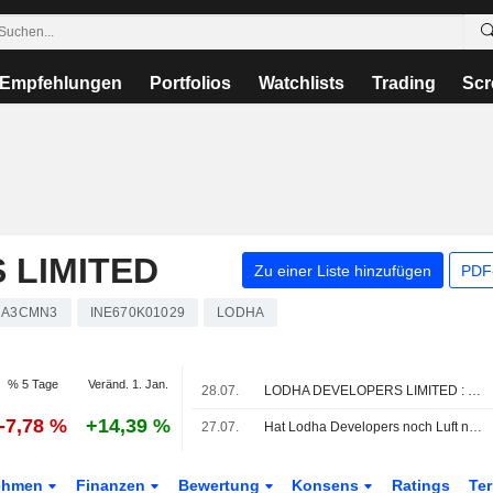
Empfehlungen
Portfolios
Watchlists
Trading
Scr
 LIMITED
Zu einer Liste hinzufügen
PDF-
A3CMN3
INE670K01029
LODHA
% 5 Tage
Veränd. 1. Jan.
28.07.
LODHA DEVELOPERS LIMITED : Nomura gibt eine Kauf-Bewertung ab
-7,78 %
+14,39 %
27.07.
Hat Lodha Developers noch Luft nach oben?
ehmen
Finanzen
Bewertung
Konsens
Ratings
Te