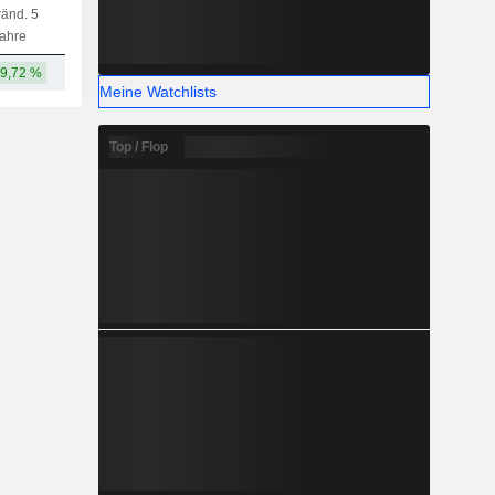
änd. 5
Kap.
KF
MF
LF
ahre
9,72 %
13,13 Mrd.
Meine Watchlists
Top / Flop