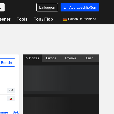
Einloggen
Ein Abo abschließen
eener
Tools
Top / Flop
Edition Deutschland
Indizes
Europa
Amerika
Asien
Bericht
ZM
rmine
Sektor
Derivate
ETFs