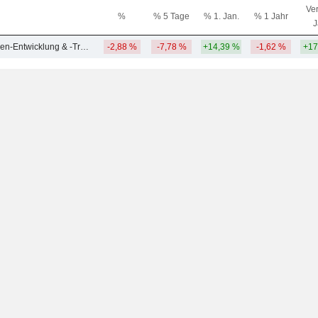
Ver
%
% 5 Tage
% 1. Jan.
% 1 Jahr
J
Sonstige Immobilien-Entwicklung & -Transaktionen
-2,88 %
-7,78 %
+14,39 %
-1,62 %
+17