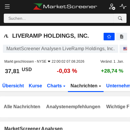
LIVERAMP HOLDINGS, INC.
37,81
$
-0,03 %
LIVERAMP HOLDINGS, INC.
MarketScreener Analysen LiveRamp Holdings, Inc.
Markt geschlossen -
NYSE
22:00:02 07.08.2026
Veränd. 1. Jan.
USD
-0,03 %
37,81
+28,74 %
Übersicht
Kurse
Charts
Nachrichten
Unterneh
Alle Nachrichten
Analystenempfehlungen
Wichtige F
MarketScreener Analysen