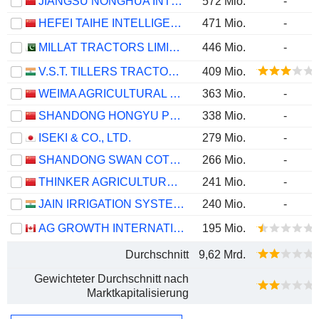
JIANGSU NONGHUA INTELLIGENT AGRICULTURE TECHNOLOGY CO.LTD
572 Mio.
-
HEFEI TAIHE INTELLIGENT TECHNOLOGY GROUP CO.,LTD.
471 Mio.
-
MILLAT TRACTORS LIMITED
446 Mio.
-
V.S.T. TILLERS TRACTORS LIMITED
409 Mio.
WEIMA AGRICULTURAL MACHINERY CO.,LTD.
363 Mio.
-
SHANDONG HONGYU PRECISION MACHINERY CO., LTD.
338 Mio.
-
ISEKI & CO., LTD.
279 Mio.
-
SHANDONG SWAN COTTONINDUSTRIAL MACHINERY STOCK CO.,LTD.
266 Mio.
-
THINKER AGRICULTURAL MACHINERY CO., LTD.
241 Mio.
-
JAIN IRRIGATION SYSTEMS LIMITED
240 Mio.
-
AG GROWTH INTERNATIONAL INC.
195 Mio.
Durchschnitt
9,62 Mrd.
Gewichteter Durchschnitt nach
Marktkapitalisierung