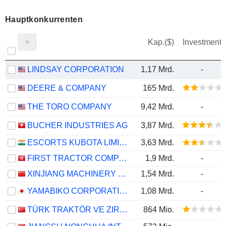
Hauptkonkurrenten
Kap.($)
Investment
LINDSAY CORPORATION
1,17 Mrd.
-
DEERE & COMPANY
165 Mrd.
THE TORO COMPANY
9,42 Mrd.
-
BUCHER INDUSTRIES AG
3,87 Mrd.
ESCORTS KUBOTA LIMITED
3,63 Mrd.
FIRST TRACTOR COMPANY LIMITED
1,9 Mrd.
-
XINJIANG MACHINERY RESEARCH INSTITUTE CO., LTD.
1,54 Mrd.
-
YAMABIKO CORPORATION
1,08 Mrd.
-
TÜRK TRAKTÖR VE ZIRAAT MAKINELERI
864 Mio.