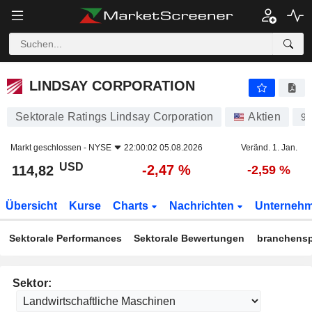
LINDSAY CORPORATION
114,82
$
-2,47 %
LINDSAY CORPORATION
Sektorale Ratings Lindsay Corporation
Aktien
9
Markt geschlossen -
NYSE
22:00:02 05.08.2026
Veränd. 1. Jan.
USD
-2,47 %
114,82
-2,59 %
Übersicht
Kurse
Charts
Nachrichten
Unterneh
Sektorale Performances
Sektorale Bewertungen
branchensp
Sektor: