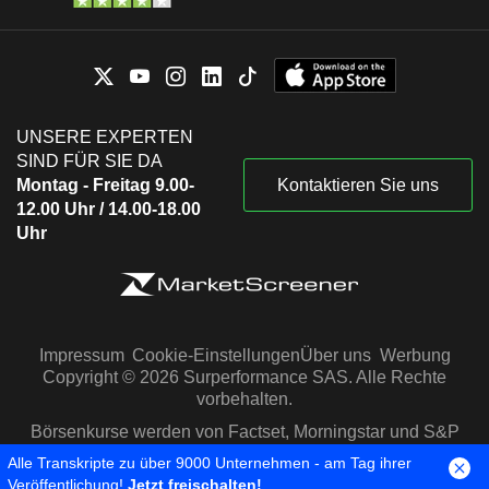
UNSERE EXPERTEN
SIND FÜR SIE DA
Montag - Freitag 9.00-
Kontaktieren Sie uns
12.00 Uhr / 14.00-18.00
Uhr
Impressum
Cookie-Einstellungen
Über uns
Werbung
Copyright © 2026 Surperformance SAS. Alle Rechte
vorbehalten.
Börsenkurse werden von Factset, Morningstar und S&P
Capital IQ zur Verfügung gestellt
Alle Transkripte zu über 9000 Unternehmen - am Tag ihrer
Veröffentlichung!
Jetzt freischalten!