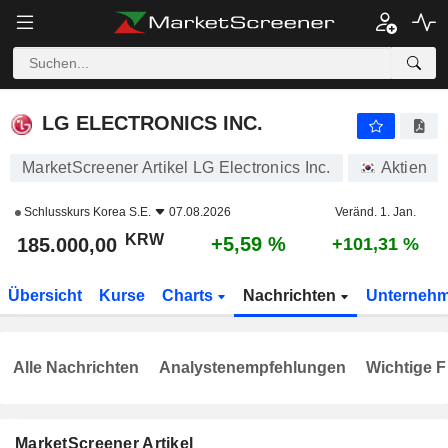
LG ELECTRONICS INC.
185.000,00
₩
+5,59 %
LG ELECTRONICS INC.
MarketScreener Artikel LG Electronics Inc.
Aktien
Schlusskurs
Korea S.E.
07.08.2026
Veränd. 1. Jan.
KRW
+5,59 %
185.000,00
+101,31 %
Übersicht
Kurse
Charts
Nachrichten
Unterneh
Alle Nachrichten
Analystenempfehlungen
Wichtige F
MarketScreener Artikel