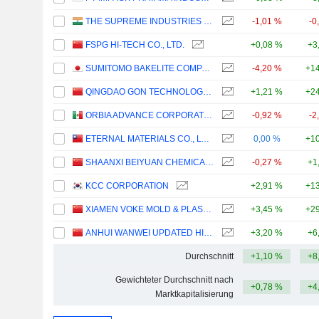
THE SUPREME INDUSTRIES LIMITED
-1,01 %
-0
FSPG HI-TECH CO., LTD.
+0,08 %
+3
SUMITOMO BAKELITE COMPANY LIMITED
-4,20 %
+14
QINGDAO GON TECHNOLOGY CO., LTD.
+1,21 %
+24
ORBIA ADVANCE CORPORATION, S.A.B. DE C.V.
-0,92 %
-2
ETERNAL MATERIALS CO., LTD.
0,00 %
+10
SHAANXI BEIYUAN CHEMICAL INDUSTRY GROUP CO., LTD.
-0,27 %
+1
KCC CORPORATION
+2,91 %
+13
XIAMEN VOKE MOLD & PLASTIC ENGINEERING CO., LTD.
+3,45 %
+29
ANHUI WANWEI UPDATED HIGH-TECH MATERIAL INDUSTRY CO.,LTD
+3,20 %
+6
Durchschnitt
+1,10 %
+8
Gewichteter Durchschnitt nach
+0,78 %
+4
Marktkapitalisierung