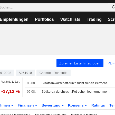
Empfehlungen
Portfolios
Watchlists
Trading
Scr
Zu einer Liste hinzufügen
PDF-
910008
A051910
Chemie - Rohstoffe
Veränd. 1. Jan.
05.08.
Staatsanwaltschaft durchsucht sieben Petrochemieunternehmen wegen mutmaßlicher Preisabsprachen
-17,12 %
05.08.
Südkorea durchsucht Petrochemieunternehmen wegen Verdachts auf Preisabsprachen, Medienbericht
ehmen
Finanzen
Bewertung
Konsens
Ratings
Te