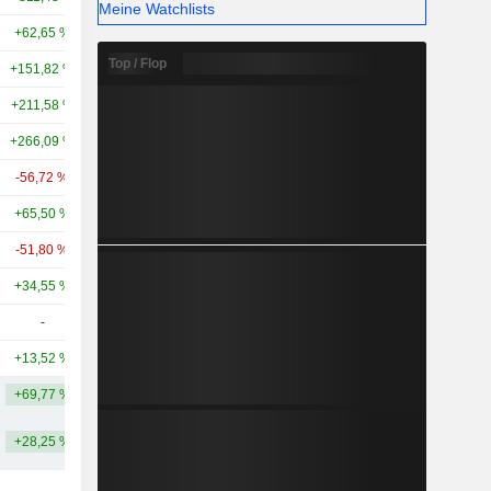
Meine Watchlists
+62,65 %
+258,47 %
4,64 Mrd.
Top / Flop
+151,82 %
+30,81 %
4,53 Mrd.
+211,58 %
+507,27 %
4,3 Mrd.
+266,09 %
+192,40 %
3,55 Mrd.
-56,72 %
-41,23 %
2,69 Mrd.
+65,50 %
+107,21 %
2,4 Mrd.
-51,80 %
-
2,19 Mrd.
+34,55 %
-10,88 %
2,13 Mrd.
-
-
1,92 Mrd.
+13,52 %
+38,69 %
1,82 Mrd.
+69,77 %
+212,08 %
7 Mrd.
+28,25 %
+172,87 %