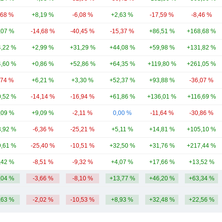
,68 %
+8,19 %
-6,08 %
+2,63 %
-17,59 %
-8,46 %
,07 %
-14,68 %
-40,45 %
-15,37 %
+86,51 %
+168,68 %
,22 %
+2,99 %
+31,29 %
+44,08 %
+59,98 %
+131,82 %
,60 %
+0,86 %
+52,86 %
+64,35 %
+119,80 %
+261,05 %
,74 %
+6,21 %
+3,30 %
+52,37 %
+93,88 %
-36,07 %
,52 %
-14,14 %
-16,94 %
+61,86 %
+136,01 %
+116,69 %
,09 %
+9,09 %
-2,11 %
0,00 %
-11,64 %
-30,86 %
,92 %
-6,36 %
-25,21 %
+5,11 %
+14,81 %
+105,10 %
,61 %
-25,40 %
-10,51 %
+32,50 %
+31,76 %
+217,44 %
,42 %
-8,51 %
-9,32 %
+4,07 %
+17,66 %
+13,52 %
,04 %
-3,66 %
-8,10 %
+13,77 %
+46,20 %
+63,34 %
,63 %
-2,02 %
-10,53 %
+8,93 %
+32,48 %
+22,56 %