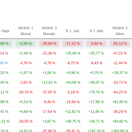
Veränd. 1
Veränd. 3
Veränd. 3
5 Tage
% 1. Jan.
% 1 Jahr
Monat
Monate
Jahre
,98 %
+3,95 %
-35,06 %
-17,12 %
-5,64 %
-55,12 %
,14 %
+2,44 %
-21,38 %
+25,49 %
+35,77 %
-47,15 %
,00 %
-4,76 %
-4,76 %
-8,75 %
-9,43 %
-11,44 %
,33 %
+1,67 %
+1,84 %
+0,96 %
+0,76 %
+28,37 %
,45 %
-2,62 %
+12,61 %
+43,08 %
+46,07 %
-33,73 %
,11 %
-20,70 %
-37,05 %
-5,19 %
+76,70 %
-44,23 %
,98 %
+5,53 %
-8,46 %
-16,94 %
+17,86 %
+81,95 %
,41 %
+4,69 %
-17,54 %
+11,82 %
+11,66 %
-39,29 %
,21 %
-26,55 %
+3,87 %
+49,75 %
+36,71 %
+84,82 %
,24 %
+4,93 %
-32,98 %
-59,41 %
+182,30 %
+363,66 %