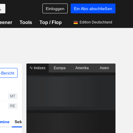
Einloggen
Ein Abo abschließen
eener
Tools
Top / Flop
Edition Deutschland
Indizes
Europa
Amerika
Asien
Bericht
MT
RE
rmine
Sektor
ETFs