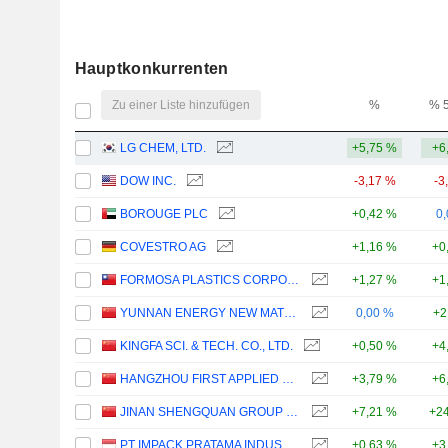
Hauptkonkurrenten
Zu einer Liste hinzufügen
%
% 
LG CHEM, LTD.
+5,75 %
+6
DOW INC.
-3,17 %
-3
BOROUGE PLC
+0,42 %
0
COVESTRO AG
+1,16 %
+0
FORMOSA PLASTICS CORPORATION
+1,27 %
+1
YUNNAN ENERGY NEW MATERIAL (GROUP) CO., LTD.
0,00 %
+2
KINGFA SCI. & TECH. CO., LTD.
+0,50 %
+4
HANGZHOU FIRST APPLIED MATERIAL CO., LTD.
+3,79 %
+6
JINAN SHENGQUAN GROUP SHARE HOLDING CO., LTD.
+7,21 %
+24
PT IMPACK PRATAMA INDUSTRI TBK
+0,63 %
+3