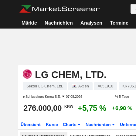
Märkte
Nachrichten
Analysen
Termine
LG CHEM, LTD.
Sektor LG Chem, Ltd.
Aktien
A051910
KR7051
Schlusskurs
Korea S.E.
07.08.2026
% 5 Tage
276.000,00
+5,75 %
KRW
+6,98 %
Übersicht
Kurse
Charts
Nachrichten
Untern