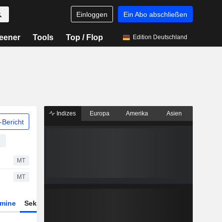
Einloggen
Ein Abo abschließen
eener
Tools
Top / Flop
Edition Deutschland
Indizes
Europa
Amerika
Asien
Bericht
MT
MT
rmine
Sektor
Derivate
ETFs