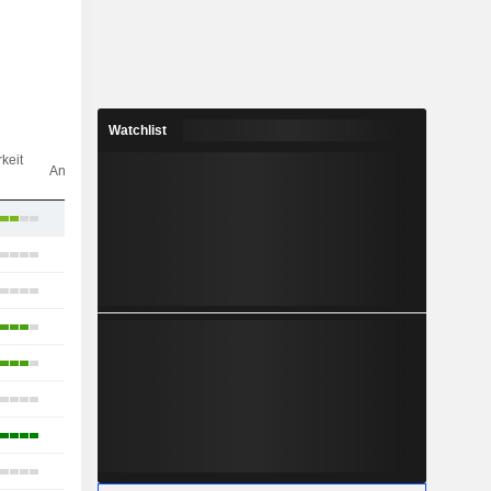
Watchlist
Anz.
keit
Analysten
15
26
17
25
26
6
16
21