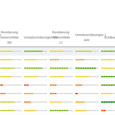
Revidierung
Revidierung
n
Umsatzschätzungen 1
Gewinn/Aktie
Umsatzschätzungen 4M
Gewinn/Aktie
Sichtbar
Jahr
4M
1J