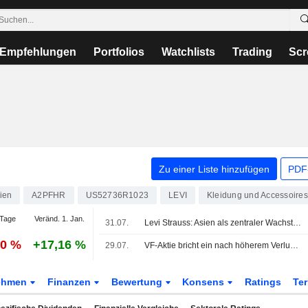
Empfehlungen
Portfolios
Watchlists
Trading
Scr
Zu einer Liste hinzufügen
PDF-
ien
A2PFHR
US52736R1023
LEVI
Kleidung und Accessoires
Tage
Veränd. 1. Jan.
31.07.
Levi Strauss: Asien als zentraler Wachstumstreiber beim Umsatzziel von 10 Mrd. USD
50 %
+17,16 %
29.07.
VF-Aktie bricht ein nach höherem Verlust als erwartet im ersten Quartal des Geschäftsjahres
ehmen
Finanzen
Bewertung
Konsens
Ratings
Te