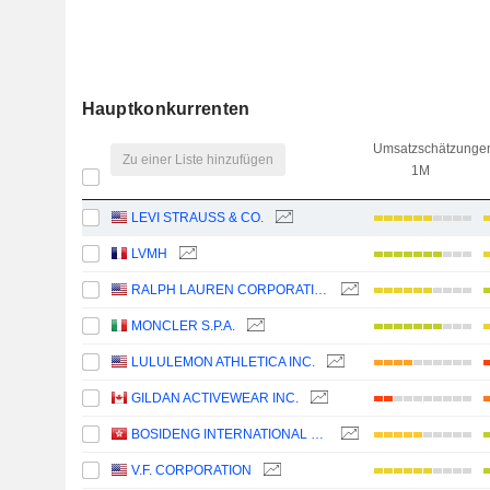
Hauptkonkurrenten
Umsatzschätzunge
Zu einer Liste hinzufügen
1M
LEVI STRAUSS & CO.
LVMH
RALPH LAUREN CORPORATION
MONCLER S.P.A.
LULULEMON ATHLETICA INC.
GILDAN ACTIVEWEAR INC.
BOSIDENG INTERNATIONAL HOLDINGS LIMITED
V.F. CORPORATION