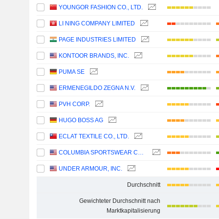
YOUNGOR FASHION CO., LTD.
LI NING COMPANY LIMITED
PAGE INDUSTRIES LIMITED
KONTOOR BRANDS, INC.
PUMA SE
ERMENEGILDO ZEGNA N.V.
PVH CORP.
HUGO BOSS AG
ECLAT TEXTILE CO., LTD.
COLUMBIA SPORTSWEAR COMPANY
UNDER ARMOUR, INC.
Durchschnitt
Gewichteter Durchschnitt nach
Marktkapitalisierung