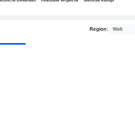
ezifische Dividenden
Finanzielle Vergleiche
Sektorale Ratings
Region: