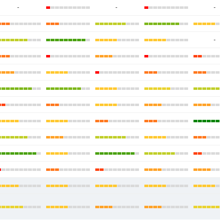
-
-
-
-