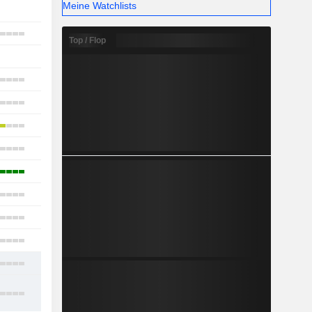
Meine Watchlists
1
29
Top / Flop
-
10
19
12
12
10
16
6
18
16
23