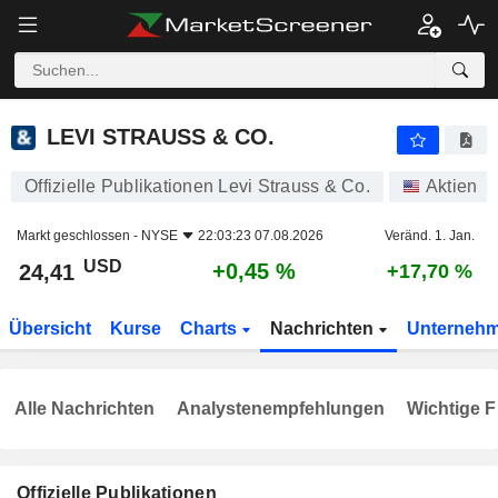
LEVI STRAUSS & CO.
24,41
$
+0,45 %
LEVI STRAUSS & CO.
Offizielle Publikationen Levi Strauss & Co.
Aktien
Markt geschlossen -
NYSE
22:03:23 07.08.2026
Veränd. 1. Jan.
USD
+0,45 %
24,41
+17,70 %
Übersicht
Kurse
Charts
Nachrichten
Unterneh
Alle Nachrichten
Analystenempfehlungen
Wichtige F
Offizielle Publikationen