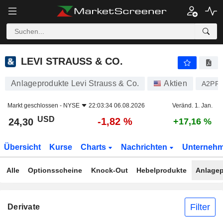
LEVI STRAUSS & CO.
24,30
$
-1,82 %
LEVI STRAUSS & CO.
Anlageprodukte Levi Strauss & Co.
Aktien
A2PF
Markt geschlossen -
NYSE
22:03:34 06.08.2026
Veränd. 1. Jan.
USD
-1,82 %
24,30
+17,16 %
Übersicht
Kurse
Charts
Nachrichten
Unterneh
Alle
Optionsscheine
Knock-Out
Hebelprodukte
Anlagep
Filter
Derivate