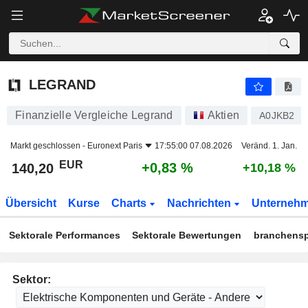
LEGRAND
140,20
€
+0,83 %
LEGRAND
Finanzielle Vergleiche Legrand
Aktien
A0JKB2
Markt geschlossen -
Euronext Paris
17:55:00 07.08.2026
Veränd. 1. Jan.
EUR
+0,83 %
140,20
+10,18 %
Übersicht
Kurse
Charts
Nachrichten
Unterneh
Sektorale Performances
Sektorale Bewertungen
branchensp
Sektor: