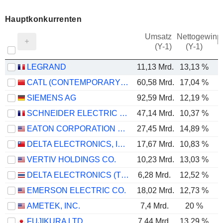
Hauptkonkurrenten
Umsatz
Nettogewinn
M
(Y-1)
(Y-1)
LEGRAND
11,13 Mrd.
13,13 %
CATL (CONTEMPORARY AMPEREX TECHNOLOGY)
60,58 Mrd.
17,04 %
SIEMENS AG
92,59 Mrd.
12,19 %
SCHNEIDER ELECTRIC SE
47,14 Mrd.
10,37 %
EATON CORPORATION PLC
27,45 Mrd.
14,89 %
DELTA ELECTRONICS, INC.
17,67 Mrd.
10,83 %
VERTIV HOLDINGS CO.
10,23 Mrd.
13,03 %
DELTA ELECTRONICS (THAILAND)
6,28 Mrd.
12,52 %
EMERSON ELECTRIC CO.
18,02 Mrd.
12,73 %
AMETEK, INC.
7,4 Mrd.
20 %
FUJIKURA LTD.
7,44 Mrd.
13,29 %