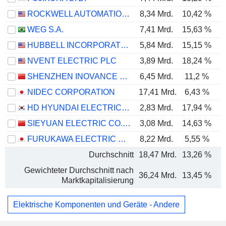
ROCKWELL AUTOMATION, INC.
8,34 Mrd.
10,42 %
WEG S.A.
7,41 Mrd.
15,63 %
HUBBELL INCORPORATED
5,84 Mrd.
15,15 %
NVENT ELECTRIC PLC
3,89 Mrd.
18,24 %
SHENZHEN INOVANCE TECHNOLOGY CO.,LTD
6,45 Mrd.
11,2 %
NIDEC CORPORATION
17,41 Mrd.
6,43 %
HD HYUNDAI ELECTRIC CO., LTD.
2,83 Mrd.
17,94 %
SIEYUAN ELECTRIC CO., LTD.
3,08 Mrd.
14,63 %
FURUKAWA ELECTRIC CO., LTD.
8,22 Mrd.
5,55 %
Durchschnitt
18,47 Mrd.
13,26 %
Gewichteter Durchschnitt nach
36,24 Mrd.
13,45 %
Marktkapitalisierung
Elektrische Komponenten und Geräte - Andere