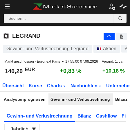
LEGRAND
140,20
€
+0,83 %
LEGRAND
Gewinn- und Verlustrechnung Legrand
Aktien
A0
Markt geschlossen -
Euronext Paris
17:55:00 07.08.2026
Veränd. 1. Jan.
EUR
+0,83 %
140,20
+10,18 %
Übersicht
Kurse
Charts
Nachrichten
Unterneh
Analystenprognosen
Gewinn- und Verlustrechnung
Bilanz
Gewinn- und Verlustrechnung
Bilanz
Cashflow
Fin
Jährlich