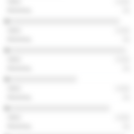
░ ░░░
░░
░░░░░░░░░░░░░░░░░░░░░░░░░░░░░░░░░
░ ░░░
░░
░░░░░░░░░░░░░░░░░░░░░░░░░░░░░░░░░░░
░ ░░░
░░
░░░░░░░░░░░░░░░░░░░░
░ ░░░
░░
░░░░░░░░░░░░░░░░░░░░░░░░░░░░░░
░ ░░░
░░