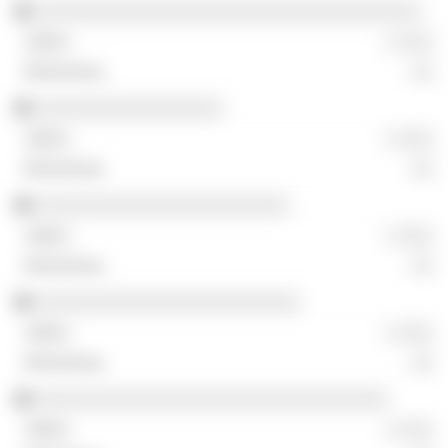
░░░░░░░░░░░░░░░░░░░░░░░░░░░░░░░░░░░
░ ░░░
░░
░░░░░░░░░░░░░░░░░
░ ░░░
░░
░░░░░░░░░░░░░░░░░░░░░░░
░ ░░░
░░
░░░░░░░░░░░░░░░░░░░░░░░░
░ ░░░
░░
░░░░░░░░░░░░░░░░░░░░░░░░░░░░░░░░
░ ░░░