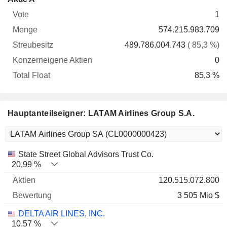
Vote
Menge
Streubesitz
Aktien
Float
1
574.215.983.709
489.786.004.743
( 85,3 %)
0
85,3 %
Hauptanteilseigner: LATAM Airlines Group S.A.
Name
Aktien
%
Bewertung
State Street Global Advisors Trust Co.
20,99 %
120.515.072.800
3 505 Mio $
DELTA AIR LINES, INC.
10,57 %