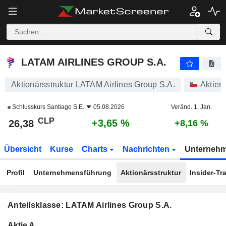
LATAM AIRLINES GROUP S.A.
26,38
$
+3,65 %
LATAM AIRLINES GROUP S.A.
Aktionärsstruktur LATAM Airlines Group S.A.
Aktien
Schlusskurs
Santiago S.E.
05.08.2026
Veränd. 1. Jan.
CLP
+3,65 %
26,38
+8,16 %
Übersicht
Kurse
Charts
Nachrichten
Unterneh
Profil
Unternehmensführung
Aktionärsstruktur
Insider-Tr
Anteilsklasse: LATAM Airlines Group S.A.
Konzerneigene
Total
Aktie A