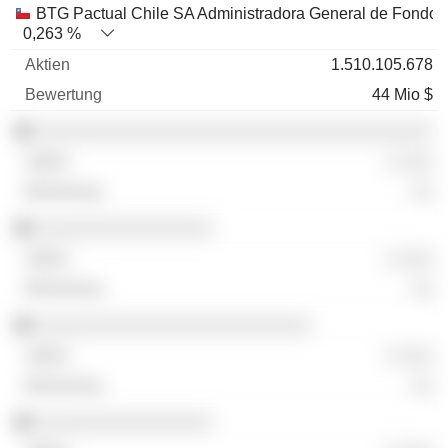
BTG Pactual Chile SA Administradora General de Fondos
0,263 %
1.510.105.678
44 Mio $
░░░░░░░░░░░░░░░░░░░░░░░░░░░░░░░░░░░░
░ ░░░
░░
░░░░░░░░░░░░░░░░
░ ░░░
░░
░░░░░░░░░░░░░░░░░░░░░░░░░
░ ░░░
░░
░░░░░░░░░░░░░░░░