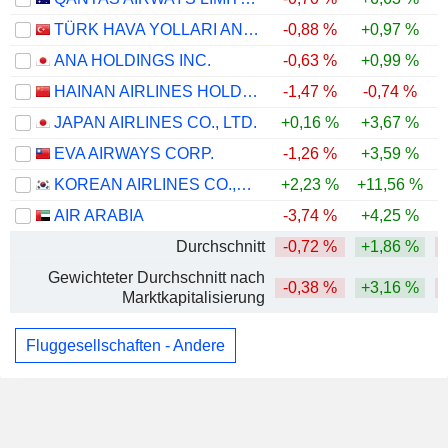
TÜRK HAVA YOLLARI ANONIM ORTAKLIGI
-0,88 %
+0,97 %
-
ANA HOLDINGS INC.
-0,63 %
+0,99 %
HAINAN AIRLINES HOLDING CO., LTD.
-1,47 %
-0,74 %
JAPAN AIRLINES CO., LTD.
+0,16 %
+3,67 %
EVA AIRWAYS CORP.
-1,26 %
+3,59 %
KOREAN AIRLINES CO.,LTD.
+2,23 %
+11,56 %
AIR ARABIA
-3,74 %
+4,25 %
Durchschnitt
-0,72 %
+1,86 %
Gewichteter Durchschnitt nach
-0,38 %
+3,16 %
Marktkapitalisierung
Fluggesellschaften - Andere