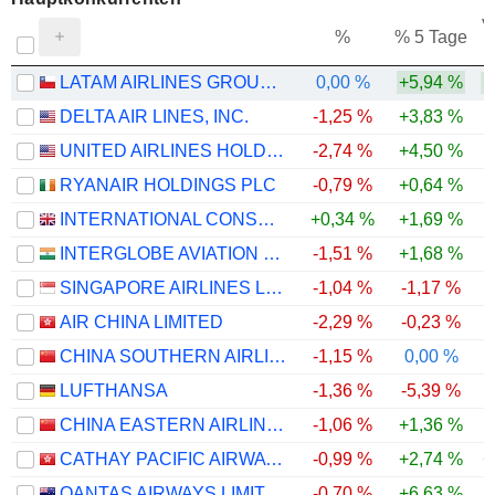
V
%
% 5 Tage
LATAM AIRLINES GROUP S.A.
0,00 %
+5,94 %
DELTA AIR LINES, INC.
-1,25 %
+3,83 %
UNITED AIRLINES HOLDINGS, INC.
-2,74 %
+4,50 %
RYANAIR HOLDINGS PLC
-0,79 %
+0,64 %
INTERNATIONAL CONSOLIDATED AIRLINES GROUP, S.A.
+0,34 %
+1,69 %
INTERGLOBE AVIATION LIMITED
-1,51 %
+1,68 %
SINGAPORE AIRLINES LIMITED
-1,04 %
-1,17 %
AIR CHINA LIMITED
-2,29 %
-0,23 %
CHINA SOUTHERN AIRLINES COMPANY LIMITED
-1,15 %
0,00 %
LUFTHANSA
-1,36 %
-5,39 %
-
CHINA EASTERN AIRLINES CORPORATION LIMITED
-1,06 %
+1,36 %
CATHAY PACIFIC AIRWAYS LIMITED
-0,99 %
+2,74 %
+
QANTAS AIRWAYS LIMITED
-0,70 %
+6,63 %