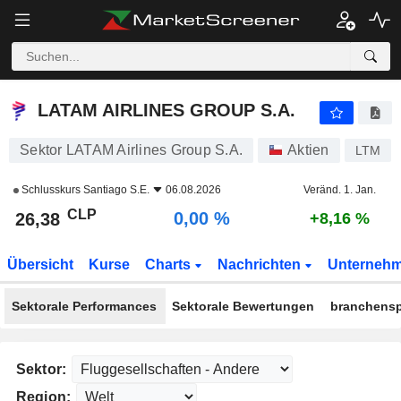
LATAM AIRLINES GROUP S.A.
26,38
$
0,00 %
LATAM AIRLINES GROUP S.A.
Sektor LATAM Airlines Group S.A.
Aktien
LTM
Schlusskurs
Santiago S.E.
06.08.2026
Veränd. 1. Jan.
CLP
0,00 %
26,38
+8,16 %
Übersicht
Kurse
Charts
Nachrichten
Unterneh
Sektorale Performances
Sektorale Bewertungen
branchensp
Sektor:
Region: