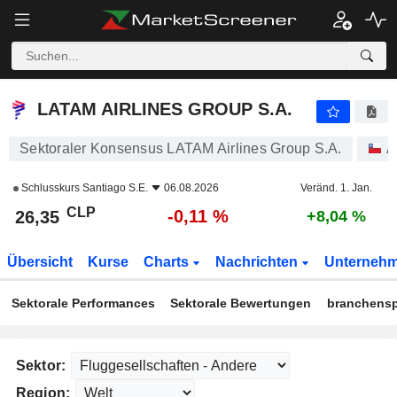
LATAM AIRLINES GROUP S.A.
26,35
$
-0,11 %
LATAM AIRLINES GROUP S.A.
Sektoraler Konsensus LATAM Airlines Group S.A.
A
Schlusskurs
Santiago S.E.
06.08.2026
Veränd. 1. Jan.
CLP
-0,11 %
26,35
+8,04 %
Übersicht
Kurse
Charts
Nachrichten
Unterneh
Sektorale Performances
Sektorale Bewertungen
branchensp
Sektor:
Region: