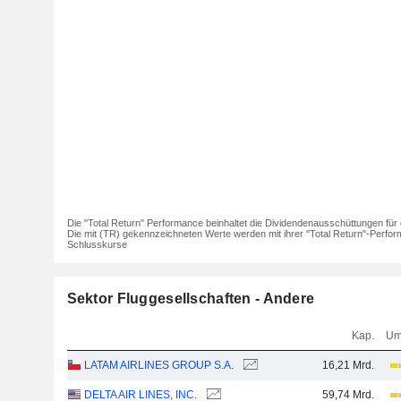
Die "Total Return" Performance beinhaltet die Dividendenausschüttungen für 
Die mit (TR) gekennzeichneten Werte werden mit ihrer "Total Return"-Perfor
Schlusskurse
Sektor Fluggesellschaften - Andere
Kap.
Um
LATAM AIRLINES GROUP S.A.
16,21 Mrd.
DELTA AIR LINES, INC.
59,74 Mrd.