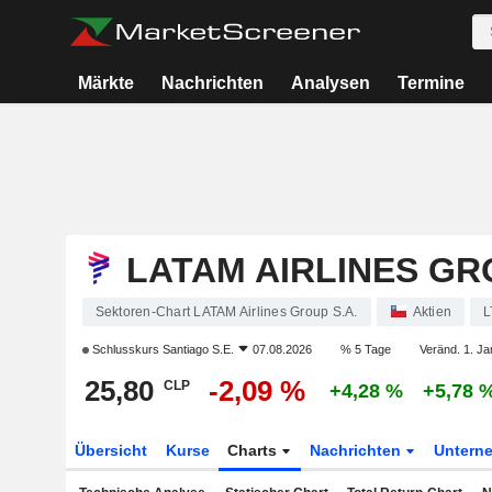
Märkte
Nachrichten
Analysen
Termine
LATAM AIRLINES GRO
Sektoren-Chart LATAM Airlines Group S.A.
Aktien
L
Schlusskurs
Santiago S.E.
07.08.2026
% 5 Tage
Veränd. 1. Ja
25,80
-2,09 %
CLP
+4,28 %
+5,78 
Übersicht
Kurse
Charts
Nachrichten
Untern