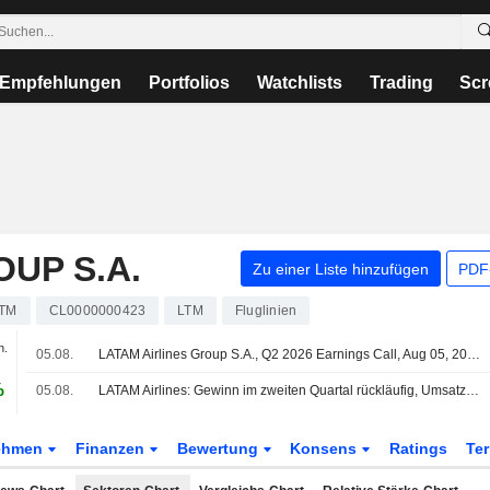
Empfehlungen
Portfolios
Watchlists
Trading
Scr
UP S.A.
Zu einer Liste hinzufügen
PDF-
TM
CL0000000423
LTM
Fluglinien
n.
05.08.
LATAM Airlines Group S.A., Q2 2026 Earnings Call, Aug 05, 2026
%
05.08.
LATAM Airlines: Gewinn im zweiten Quartal rückläufig, Umsatz steigt; Umsatz- und bereinigter EBITDA-Ausblick für das Geschäftsjahr 2026 angehoben
ehmen
Finanzen
Bewertung
Konsens
Ratings
Te