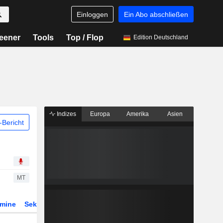
Einloggen
Ein Abo abschließen
eener
Tools
Top / Flop
Edition Deutschland
Indizes
Europa
Amerika
Asien
Bericht
MT
rmine
Sektor