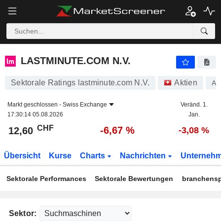
LASTMINUTE.COM N.V.
12,60
CHF
-6,67 %
LASTMINUTE.COM N.V.
Sektorale Ratings lastminute.com N.V.
Aktien
A1
Markt geschlossen -
Swiss Exchange
Veränd. 1.
17:30:14 05.08.2026
Jan.
CHF
-6,67 %
12,60
-3,08 %
Übersicht
Kurse
Charts
Nachrichten
Unterneh
Sektorale Performances
Sektorale Bewertungen
branchensp
Sektor: