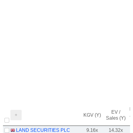
M
EV /
KGV (Y)
/
Sales (Y)
LAND SECURITIES PLC
9.16x
14.32x