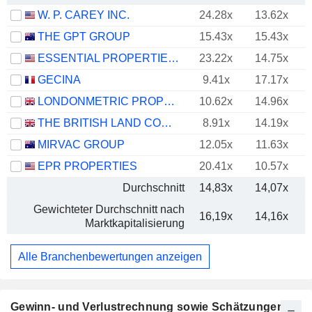
W. P. CAREY INC.
24.28x
13.62x
THE GPT GROUP
15.43x
15.43x
ESSENTIAL PROPERTIES REALTY TRUST, INC.
23.22x
14.75x
GECINA
9.41x
17.17x
LONDONMETRIC PROPERTY PLC
10.62x
14.96x
THE BRITISH LAND COMPANY PLC
8.91x
14.19x
MIRVAC GROUP
12.05x
11.63x
EPR PROPERTIES
20.41x
10.57x
Durchschnitt
14,83x
14,07x
Gewichteter Durchschnitt nach
16,19x
14,16x
Marktkapitalisierung
Alle Branchenbewertungen anzeigen
Gewinn- und Verlustrechnung sowie Schätzungen