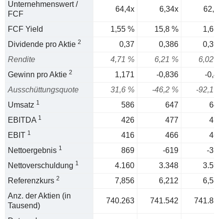
Unternehmenswert /
64,4x
6,34x
62,3
FCF
FCF Yield
1,55 %
15,8 %
1,6 
2
Dividende pro Aktie
0,37
0,386
0,39
Rendite
4,71 %
6,21 %
6,02 
2
Gewinn pro Aktie
1,171
-0,836
-0,4
Ausschüttungsquote
31,6 %
-46,2 %
-92,1 
1
Umsatz
586
647
64
1
EBITDA
426
477
47
1
EBIT
416
466
46
1
Nettoergebnis
869
-619
-31
1
Nettoverschuldung
4.160
3.348
3.59
2
Referenzkurs
7,856
6,212
6,58
Anz. der Aktien (in
740.263
741.542
741.83
Tausend)