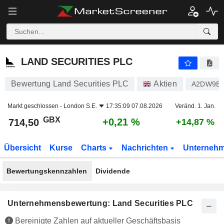
LAND SECURITIES PLC
714,50
p
+0,21 %
LAND SECURITIES PLC
Bewertung Land Securities PLC
Aktien
A2DW9E
Markt geschlossen -
London S.E.
17:35:09 07.08.2026
Veränd. 1. Jan.
GBX
+0,21 %
714,50
+14,87 %
Übersicht
Kurse
Charts
Nachrichten
Unterneh
Bewertungskennzahlen
Dividende
Unternehmensbewertung: Land Securities PLC
Bereinigte Zahlen auf aktueller Geschäftsbasis