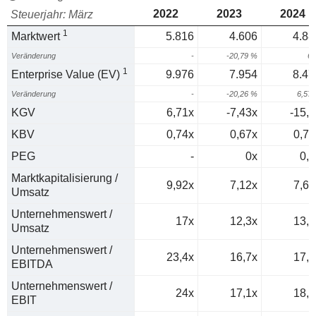
2022
2023
2024
Steuerjahr: März
1
Marktwert
5.816
4.606
4.88
Veränderung
-
-20,79 %
6
1
Enterprise Value (EV)
9.976
7.954
8.47
Veränderung
-
-20,26 %
6,57
KGV
6,71x
-7,43x
-15,3
KBV
0,74x
0,67x
0,77
PEG
-
0x
0,3
Marktkapitalisierung /
9,92x
7,12x
7,62
Umsatz
Unternehmenswert /
17x
12,3x
13,2
Umsatz
Unternehmenswert /
23,4x
16,7x
17,9
EBITDA
Unternehmenswert /
24x
17,1x
18,3
EBIT