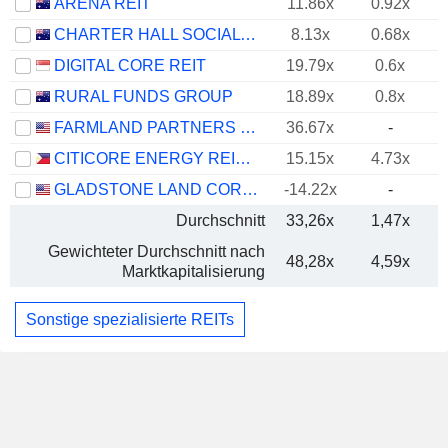
ARENA REIT
11.86x
0.92x
CHARTER HALL SOCIAL INFRASTRUCTURE REIT
8.13x
0.68x
DIGITAL CORE REIT
19.79x
0.6x
RURAL FUNDS GROUP
18.89x
0.8x
FARMLAND PARTNERS INC.
36.67x
-
CITICORE ENERGY REIT CORP.
15.15x
4.73x
GLADSTONE LAND CORPORATION
-14.22x
-
Durchschnitt
33,26x
1,47x
Gewichteter Durchschnitt nach
48,28x
4,59x
Marktkapitalisierung
Sonstige spezialisierte REITs