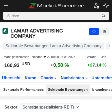
LAMAR ADVERTISING COMPANY
160,93
$
+0,58 %
LAMAR ADVERTISING
COMPANY
Sektorale Bewertungen Lamar Advertising Company
Markt geschlossen -
Nasdaq
22:00:00 07.08.2026
Veränd. 1. Jan.
USD
+0,58 %
160,93
+27,14 %
Übersicht
Kurse
Charts
Nachrichten
Unterneh
Sektorale Performances
Sektorale Bewertungen
branchensp
Sektor: