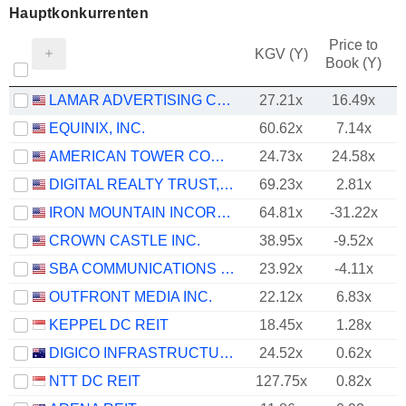
Hauptkonkurrenten
Price to
KGV (Y)
Book (Y)
LAMAR ADVERTISING COMPANY
27.21x
16.49x
EQUINIX, INC.
60.62x
7.14x
AMERICAN TOWER CORPORATION
24.73x
24.58x
DIGITAL REALTY TRUST, INC.
69.23x
2.81x
IRON MOUNTAIN INCORPORATED
64.81x
-31.22x
CROWN CASTLE INC.
38.95x
-9.52x
SBA COMMUNICATIONS CORPORATION
23.92x
-4.11x
OUTFRONT MEDIA INC.
22.12x
6.83x
KEPPEL DC REIT
18.45x
1.28x
DIGICO INFRASTRUCTURE REIT
24.52x
0.62x
NTT DC REIT
127.75x
0.82x