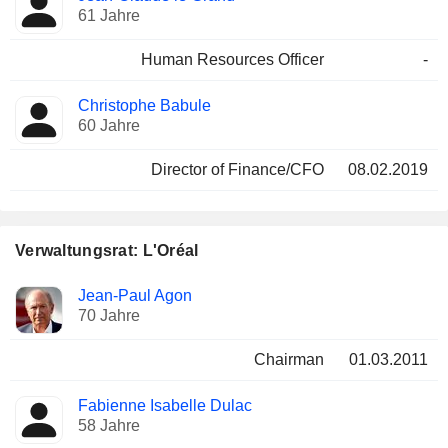
61 Jahre
Human Resources Officer
-
Christophe Babule
60 Jahre
Director of Finance/CFO
08.02.2019
Verwaltungsrat: L'Oréal
Verwaltungsratsmitglied
Ausschüsse
Jean-Paul Agon
70 Jahre
Chairman
01.03.2011
Fabienne Isabelle Dulac
58 Jahre