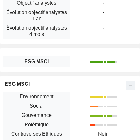
Objectif analystes
-
Évolution objectif analystes
-
1 an
Évolution objectif analystes
-
4 mois
ESG MSCI
ESG MSCI
Environnement
Social
Gouvernance
Polémique
Controverses Ethiques
Nein