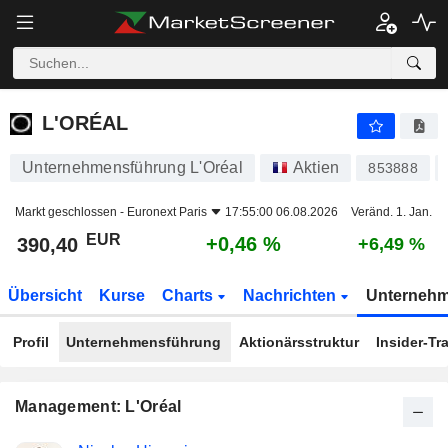
L'ORÉAL
390,40
€
+0,46 %
L'ORÉAL
Unternehmensführung L'Oréal
Aktien
853888
Markt geschlossen -
Euronext Paris
17:55:00 06.08.2026
Veränd. 1. Jan.
EUR
+0,46 %
390,40
+6,49 %
Übersicht
Kurse
Charts
Nachrichten
Unterneh
Profil
Unternehmensführung
Aktionärsstruktur
Insider-Tr
Management: L'Oréal
Besetzte