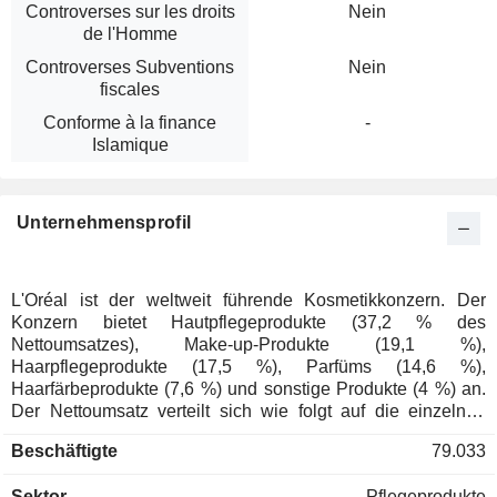
Controverses sur les droits
Nein
de l'Homme
Controverses Subventions
Nein
fiscales
Conforme à la finance
-
Islamique
Unternehmensprofil
L'Oréal ist der weltweit führende Kosmetikkonzern. Der
Konzern bietet Hautpflegeprodukte (37,2 % des
Nettoumsatzes), Make-up-Produkte (19,1 %),
Haarpflegeprodukte (17,5 %), Parfüms (14,6 %),
Haarfärbeprodukte (7,6 %) und sonstige Produkte (4 %) an.
Der Nettoumsatz verteilt sich wie folgt auf die einzelnen
Produktfamilien: - Konsumkosmetik (36,5 %): Marken wie
Beschäftigte
79.033
L'Oréal Paris, Garnier, Maybelline New York, NYX
Professional Makeup, Essie Niely, Dark and Lovely, Mixa,
Sektor
Pflegeprodukte