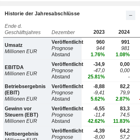
Historie der Jahresabschlüsse
Ende d.
2023
2024
Geschäftsjahres
Dezember
Veröffentlicht
960
991
Umsatz
Prognose
944
981
Millionen EUR
Abstand
1.76%
1.08%
Veröffentlicht
-34,9
0,00
EBITDA
Prognose
-47,0
0,00
Millionen EUR
Abstand
25.81%
-
Betriebsergebnis
Veröffentlicht
-8,88
82,2
(EBIT)
Prognose
-9,41
79,9
Millionen EUR
Abstand
5.62%
2.87%
Gewinn vor
Veröffentlicht
-6,55
83,3
Steuern (EBT)
Prognose
-11,4
74,5
Millionen EUR
Abstand
42.62%
11.83%
Veröffentlicht
-4,39
64,2
Nettoergebnis
Prognose
-8,00
57,2