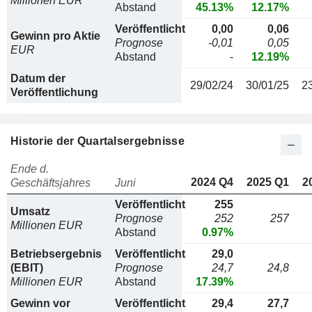
Millionen EUR
Abstand
45.13%
12.17%
Veröffentlicht
0,00
0,06
Gewinn pro Aktie
Prognose
-0,01
0,05
EUR
Abstand
-
12.19%
Datum der
29/02/24
30/01/25
2
Veröffentlichung
Historie der Quartalsergebnisse
Ende d.
2024 Q4
2025 Q1
2
Geschäftsjahres
Juni
Veröffentlicht
255
Umsatz
Prognose
252
257
Millionen EUR
Abstand
0.97%
Betriebsergebnis
Veröffentlicht
29,0
(EBIT)
Prognose
24,7
24,8
Millionen EUR
Abstand
17.39%
Gewinn vor
Veröffentlicht
29,4
27,7