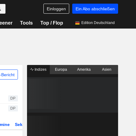
Einloggen
Ein Abo abschließen
eener
Tools
Top / Flop
Edition Deutschland
Indizes
Europa
Amerika
Asien
Bericht
DP
DP
rmine
Sektor
Derivate
ETFs