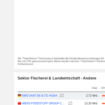
Die "Total Return" Performance beinhaltet die Dividendenausschüttungen für 
Die mit (TR) gekennzeichneten Werte werden mit ihrer "Total Return"-Perfor
Schlusskurse
Sektor Fischerei & Landwirtschaft - Andere
Kap.
Um
KWS SAAT SE & CO. KGAA
2,72 Mrd.
WENS FOODSTUFF GROUP CO., LTD.
13,35 Mrd.