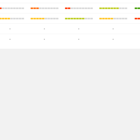
-
-
-
-
-
-
-
-