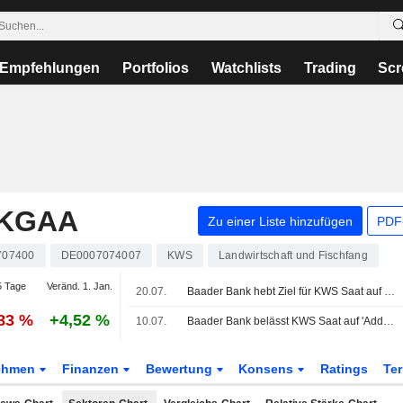
Empfehlungen
Portfolios
Watchlists
Trading
Scr
 KGAA
Zu einer Liste hinzufügen
PDF-
707400
DE0007074007
KWS
Landwirtschaft und Fischfang
 Tage
Veränd. 1. Jan.
20.07.
Baader Bank hebt Ziel für KWS Saat auf 85 Euro - 'Add'
,83 %
+4,52 %
10.07.
Baader Bank belässt KWS Saat auf 'Add' - Ziel 78 Euro
ehmen
Finanzen
Bewertung
Konsens
Ratings
Te