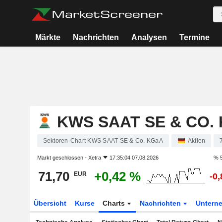
Märkte
Nachrichten
Analysen
Termine
KWS SAAT SE & CO.
Sektoren-Chart KWS SAAT SE & Co. KGaA
Aktien
Markt geschlossen -
Xetra
17:35:04 07.08.2026
% 5
71,70
+0,42 %
EUR
-0
Übersicht
Kurse
Charts
Nachrichten
Untern