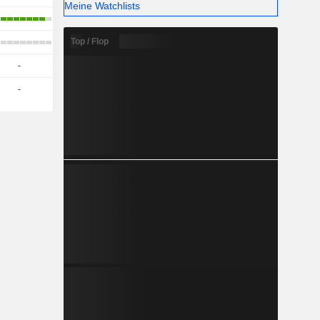
Meine Watchlists
Top / Flop
-
-