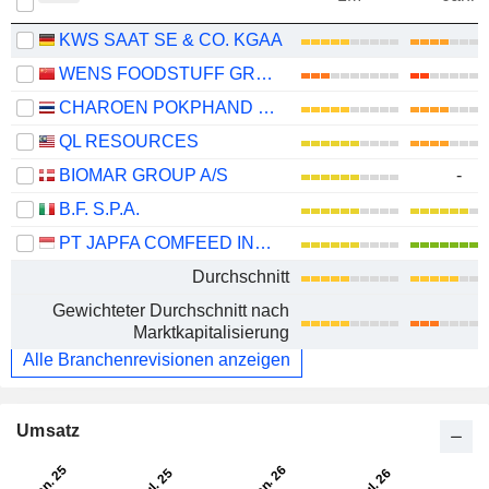
KWS SAAT SE & CO. KGAA
WENS FOODSTUFF GROUP CO., LTD.
CHAROEN POKPHAND FOODS
QL RESOURCES
BIOMAR GROUP A/S
-
B.F. S.P.A.
PT JAPFA COMFEED INDONESIA TBK
Durchschnitt
Gewichteter Durchschnitt nach
Marktkapitalisierung
Alle Branchenrevisionen anzeigen
Umsatz