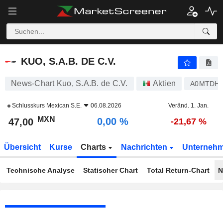
KUO, S.A.B. DE C.V.
47,00
$
0,00 %
KUO, S.A.B. DE C.V.
News-Chart Kuo, S.A.B. de C.V.
Aktien
A0MTDH
Schlusskurs
Mexican S.E.
06.08.2026
Veränd. 1. Jan.
MXN
0,00 %
47,00
-21,67 %
Übersicht
Kurse
Charts
Nachrichten
Unterneh
Technische Analyse
Statischer Chart
Total Return-Chart
N