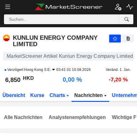
KUNLUN ENERGY COMPANY LIMITED
6,850
$
0,00 %
KUNLUN ENERGY COMPANY
LIMITED
MarketScreener Artikel Kunlun Energy Company Limited
Verzögert
Hong Kong S.E.
03:41:31 10.08.2026
Veränd. 1. Jan.
HKD
0,00 %
6,850
-7,20 %
Übersicht
Kurse
Charts
Nachrichten
Unterneh
Alle Nachrichten
Analystenempfehlungen
Wichtige F