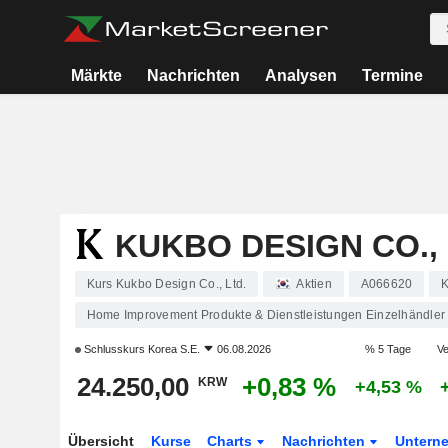
Märkte
Nachrichten
Analysen
Termine
KUKBO DESIGN CO., 
Kurs Kukbo Design Co., Ltd.
Aktien
A066620
Home Improvement Produkte & Dienstleistungen Einzelhändler
Schlusskurs
Korea S.E.
06.08.2026
% 5 Tage
Ve
24.250,00
+0,83 %
KRW
+4,53 %
Übersicht
Kurse
Charts
Nachrichten
Untern