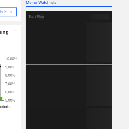
Meine Watchlists
hr Kurse
Top / Flop
nung