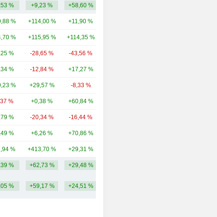
,53 %
+9,23 %
+58,60 %
113 Mio.
,88 %
+114,00 %
+11,90 %
1,38 Mrd.
,70 %
+115,95 %
+114,35 %
722 Mio.
,25 %
-28,65 %
-43,56 %
706 Mio.
,34 %
-12,84 %
+17,27 %
462 Mio.
,23 %
+29,57 %
-8,33 %
289 Mio.
,37 %
+0,38 %
+60,84 %
255 Mio.
,79 %
-20,34 %
-16,44 %
87,3 Mio.
,49 %
+6,26 %
+70,86 %
77,17 Mio.
1,94 %
+413,70 %
+29,31 %
53,19 Mio.
,39 %
+62,73 %
+29,48 %
414,2 Mio.
,05 %
+59,17 %
+24,51 %