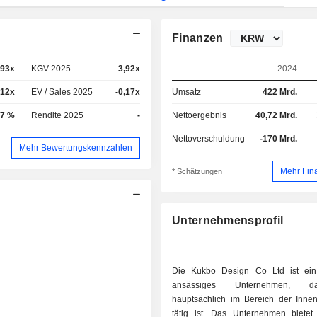
Finanzen
,93x
KGV 2025
3,92x
2024
,12x
EV / Sales 2025
-0,17x
Umsatz
422 Mrd.
77 %
Rendite 2025
-
Nettoergebnis
40,72 Mrd.
Nettoverschuldung
-170 Mrd.
Mehr Bewertungskennzahlen
Mehr Fin
* Schätzungen
Unternehmensprofil
Die Kukbo Design Co Ltd ist ein
ansässiges Unternehmen, 
hauptsächlich im Bereich der Innena
tätig ist. Das Unternehmen bietet