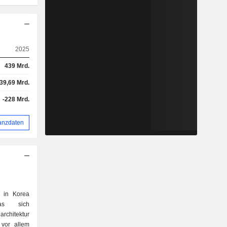
2025
439 Mrd.
39,69 Mrd.
-228 Mrd.
anzdaten
 in Korea
das sich
rchitektur
 vor allem