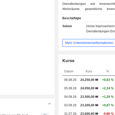
Dienstleistungen wie Innenarchi
Wohnräume, gewerbliche Innenarc
Büroeinrichtung, Hote
Beschäftigte
Freizeitinnenarchitektur sowie Innen
für nationale Infrastrukturprojekte 
Sektor
Home Improvement 
hinaus umfasst das Leistungsspe
Dienstleistungen Ei
Innenarchitektur für spezielle Einric
Krankenhäuser, Seniorenres
Mehr Unternehmensinformationen
Kunstgalerien und Veranstaltungssäl
Umgestaltung bestehender Räumlichk
Kurse
Datum
Kurs
%
06.08.26
24.250,00 ₩
+0,83 %
05.08.26
24.050,00 ₩
+2,34 %
04.08.26
23.500,00 ₩
+1,29 %
03.08.26
23.200,00 ₩
+0,87 %
31.07.26
23.000,00 ₩
-0,86 %