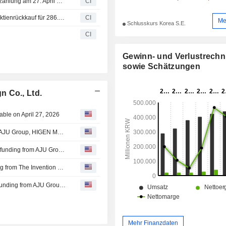
Kukbo Design Co., Ltd. kündigt Jahresdividende an, Auszahlung am 27. April 2026
CI
Kukbo Design Co., Ltd. (KOSDAQ:A066620) gibt einen Aktienrückkauf für 286.205 Aktien bekannt.
CI
Me
Schlusskurs Korea S.E.
CI
Gewinn- und Verlustrech
sowie Schätzungen
n Co., Ltd.
ble on April 27, 2026
Mithril announced that it expects to receive funding from AJU Group, HIGEN Motor Co., Ltd., Kukbo Design Co., Ltd., The Invention Lab, Woomi Construction co., Ltd., X-Alliance GmbH
Kyte Dynamics, Inc. announced that it expects to receive funding from AJU Group, HIGEN Motor Co., Ltd., Kukbo Design Co., Ltd., The Invention Lab, Woomi Construction co., Ltd., X-Alliance GmbH
H.MedicGear announced that it expects to receive funding from The Invention Lab, Woomi Construction co., Ltd., Kukbo Design Co., Ltd., HIGEN Motor Co., Ltd., X-Alliance GmbH, AJU Group
Zio Robot Co., Ltd. announced that it expects to receive funding from AJU Group, HIGEN Motor Co., Ltd., Kukbo Design Co., Ltd., The Invention Lab, Woomi Construction co., Ltd., X-Alliance GmbH
Mehr Finanzdaten