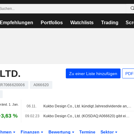
Empfehlungen
Portfolios
Watchlists
Trading
Scr
LTD.
Zu einer Liste hinzufügen
PDF-
KR7066620006
A066620
ränd. 1. Jan.
06.11.
Kukbo Design Co., Ltd. kündigt Jahresdividende an, Auszahlung am 27. April 2026
+3,63 %
09.02.23
Kukbo Design Co., Ltd. (KOSDAQ:A066620) gibt einen Aktienrückkauf für 286.205 Aktien bekannt.
ehmen
Finanzen
Bewertung
Termine
Sektor