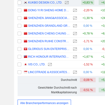
KUKBO DESIGN CO., LTD.
+0,83 %
+4
DONG YI RI SHENG HOME DECORATION GROUP CO.,LTD.
-2,20 %
+10
SHENZHEN JIANG&ASSOCIATES CREATIVE DESIGN CO., LTD.
+1,30 %
+24
SHENZHEN GRANDLAND GROUP CO., LTD.
0,00 %
+3
SHENZHEN CHENG CHUNG DESIGN CO., LTD.
+0,78 %
+8
SHENZHEN RUIHE CONSTRUCTION DECORATION CO., LTD.
-1,71 %
+20
GLORIOUS SUN ENTERPRISES LIMITED
0,00 %
-0
RICH HONOUR INTERNATIONAL DESIGNS CO., LTD.
+1,67 %
+1
VIS CO., LTD.
-1,52 %
+0
LINCOTRADE & ASSOCIATES HOLDINGS LIMITED
0,00 %
+1
Durchschnitt
-0,09 %
+5
Gewichteter Durchschnitt nach
-0,51 %
+5
Marktkapitalisierung
Alle Branchenperformances anzeigen