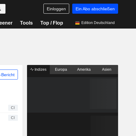
Einloggen
Ein Abo abschließen
eener
Tools
Top / Flop
Edition Deutschland
Indizes
Europa
Amerika
Asien
Bericht
CI
CI