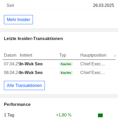
26.03.2025
Mehr Insider
Letzte Insider-Transaktionen
Datum
Initiiert
Typ
Hauptposition
A
07.04.25
In-Wuk Seo
Chief Executive Officer (CEO)
Kaufen
08.04.24
In-Wuk Seo
Chief Executive Officer (CEO)
Kaufen
Alle Transaktionen
Performance
1 Tag
+1,80 %