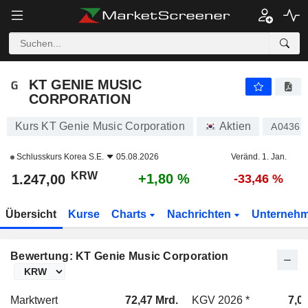
KT GENIE MUSIC CORPORATION
1.247,00
₩
+1,80 %
KT GENIE MUSIC
CORPORATION
Kurs KT Genie Music Corporation
Aktien
A04361
Schlusskurs
Korea S.E.
05.08.2026
Veränd. 1. Jan.
KRW
+1,80 %
1.247,00
-33,46 %
Übersicht
Kurse
Charts
Nachrichten
Unterneh
Bewertung: KT Genie Music Corporation
Marktwert
72,47 Mrd.
KGV 2026 *
7,0