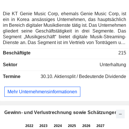
Die KT Genie Music Corp, ehemals Genie Music Corp, ist
ein in Korea ansässiges Unternehmen, das hauptsächlich
im Bereich digitaler Musikdienste tätig ist. Das Unternehmen
gliedert seine Geschäftstätigkeit in drei Segmente. Das
Segment „Musikgeschäft“ bietet digitale Musik-Streaming-
Dienste an. Das Segment ist im Vertrieb von Tonträgern und
Tonträgern tätig. Das Segment „Buchinhalte“ bietet reguläre
Beschäftigte
215
E-Book-Abonnementdienste an. Das Segment „Sonstige
Geschäftsbereiche“ befasst sich mit der Planung, Produktion
Sektor
Unterhaltung
sowie dem Verkauf von Eintrittskarten und Merchandising-
Artikeln (MD).
Termine
30.10.
Aktiensplit / Bedeutende Dividende
Mehr Unternehmensinformationen
Gewinn- und Verlustrechnung sowie Schätzungen