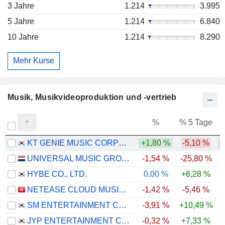
3 Jahre
1.214
3.995
5 Jahre
1.214
6.840
10 Jahre
1.214
8.290
Mehr Kurse
Musik, Musikvideoproduktion und -vertrieb
%
% 5 Tage
%
KT GENIE MUSIC CORPORATION
+1,80 %
-5,10 %
-
UNIVERSAL MUSIC GROUP N.V.
-1,54 %
-25,80 %
-
HYBE CO., LTD.
0,00 %
+6,28 %
-
NETEASE CLOUD MUSIC INC.
-1,42 %
-5,46 %
-
SM ENTERTAINMENT CO., LTD.
-3,91 %
+10,49 %
-
JYP ENTERTAINMENT CORPORATION
-0,32 %
+7,33 %
-