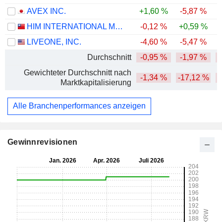
AVEX INC.
+1,60 %
-5,87 %
HIM INTERNATIONAL MUSIC INC.
-0,12 %
+0,59 %
-
LIVEONE, INC.
-4,60 %
-5,47 %
-
Durchschnitt
-0,95 %
-1,97 %
-
Gewichteter Durchschnitt nach
-1,34 %
-17,12 %
-
Marktkapitalisierung
Alle Branchenperformances anzeigen
Gewinnrevisionen