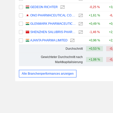
GEDEON RICHTER
-0,25 %
+3
ONO PHARMACEUTICAL CO., LTD.
+1,61 %
-6
GLENMARK PHARMACEUTICALS LIMITED
+0,49 %
+0
SHENZHEN SALUBRIS PHARMACEUTICALS CO., LTD.
-1,46 %
+2
AJANTA PHARMA LIMITED
+0,96 %
+2
Durchschnitt
+0,53 %
-0
Gewichteter Durchschnitt nach
+1,06 %
-0
Marktkapitalisierung
Alle Branchenperformances anzeigen