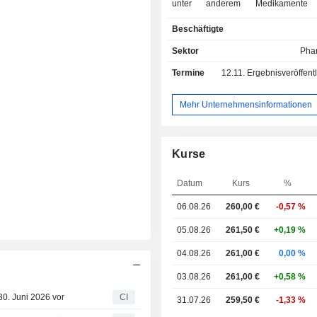
unter anderem Medikamente
Behandlung von Herz-Kreislauf-Erk
Beschäftigte
des Verdauungstrakts und des Sto
sowie Medikamente für Erkrank
Sektor
Pha
zentralen Nervensystems umfass
Termine
12.11.
Ergebnisveröffentlichun
verschreibungspflichtige Produkte,
anderem Vitamine und Mineralien, H
Erkältungsmittel, Schmerzmittel 
Mehr Unternehmensinformationen
gegen Halsschmerzen an
Tiergesundheitsprodukte, die a
Antiinfektiva und Antiparasitika
Kurse
anbieten; Kurorte und tour
Dienstleistungen, bestehend aus K
Datum
Kurs
%
Smarjeske Toplice, Dolenjske Toplice
Novo Mesto und Otocec. Krka dd Novo
06.08.26
260,00 €
-0,57 %
eine Kontrollgesellschaft der Krka-
der zwei Tochtergesellschaften in 
05.08.26
261,50 €
+0,19 %
Terme Krka doo und Farma GRS d
04.08.26
261,00 €
0,00 %
über 20 Tochtergesellschaften im Aus
in Kroatien, Deutschland, Schwed
03.08.26
261,00 €
+0,58 %
Spanien, den Vereinigten Staaten u
30. Juni 2026 vor
CI
31.07.26
259,50 €
-1,33 %
gehören.