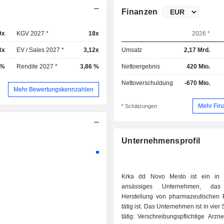
Finanzen
9x
KGV 2027 *
18x
2026 *
3x
EV / Sales 2027 *
3,12x
Umsatz
2,17 Mrd.
 %
Rendite 2027 *
3,86 %
Nettoergebnis
420 Mio.
Nettoverschuldung
-670 Mio.
Mehr Bewertungskennzahlen
Mehr Fin
* Schätzungen
Unternehmensprofil
Krka dd Novo Mesto ist ein in 
ansässiges Unternehmen, da
Herstellung von pharmazeutischen 
tätig ist. Das Unternehmen ist in vie
tätig: Verschreibungspflichtige Arznei