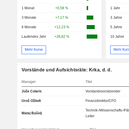
1 Monat
+0,58 %
1 Jahr
3 Monate
+7,17 %
3 Jahre
6 Monate
+12,23 %
5 Jahre
Laufendes Jahr
+28,82 %
10 Jahre
Mehr Kurse
Mehr Kur
Vorstände und Aufsichtsräte: Krka, d. d.
Manager
Titel
Jože Colaric
Vorstandsvorsitzender
Uroš Ožbolt
Finanzdirektor/CFO
Technik-/Wissenschafts-/F&
Matej Bašelj
Leiter