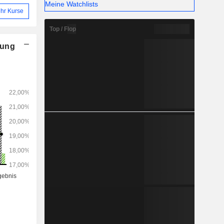
Meine Watchlists
hr Kurse
Top / Flop
nung