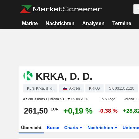
Märkte
Nachrichten
Analysen
Termine
KRKA, D. D.
Kurs Krka, d. d.
Aktien
KRKG
SI0031102120
Schlusskurs
Ljubljana S.E.
05.08.2026
% 5 Tage
Veränd. 1.
261,50
+0,19 %
EUR
-0,38 %
+28,8
Übersicht
Kurse
Charts
Nachrichten
Untern