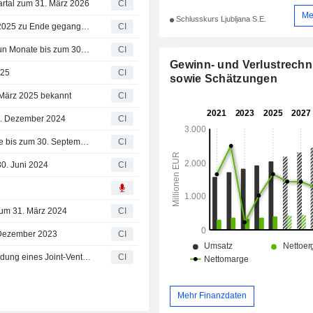
uartal zum 31. März 2026
CI
Me
Schlusskurs Ljubljana S.E.
Krka, d. d. meldet Ergebnisse für das am 31. Dezember 2025 zu Ende gegangene Geschäftsjahr
CI
Krka, d. d. meldet Geschäftsergebnisse für die ersten neun Monate bis zum 30. September 2025
CI
Gewinn- und Verlustrech
025
CI
sowie Schätzungen
. März 2025 bekannt
CI
31. Dezember 2024
CI
Krka, d. d. meldet Gewinnergebnisse für die neun Monate bis zum 30. September 2024
CI
30. Juni 2024
CI
 zum 31. März 2024
CI
. Dezember 2023
CI
Laurus Labs Limited trifft Vereinbarung mit Krka zur Gründung eines Joint-Venture-Unternehmens in Hyderabad, Indien (Krka Pharma Pvt. Ltd)
CI
Mehr Finanzdaten