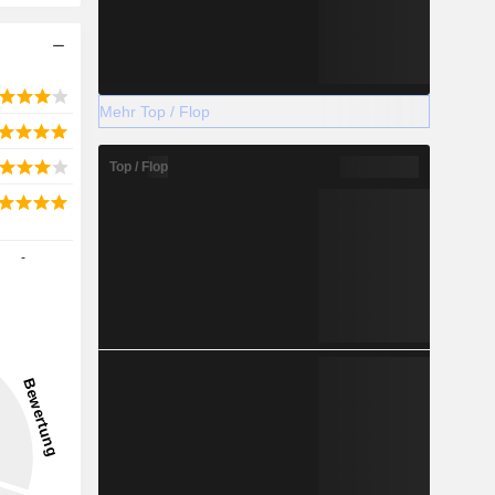
Mehr Top / Flop
Top / Flop
-