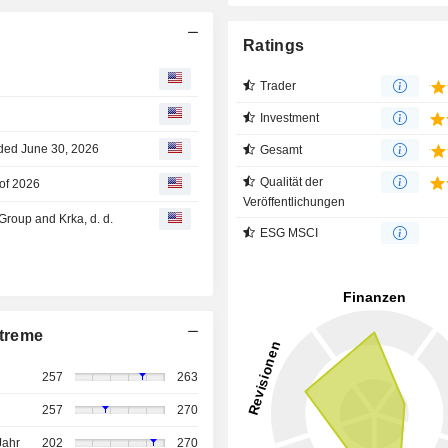
Ratings
Trader
Investment
Ended June 30, 2026
Gesamt
Qualität der
 of 2026
Veröffentlichungen
Group and Krka, d. d.
ESG MSCI
treme
257
263
257
270
Jahr
202
270