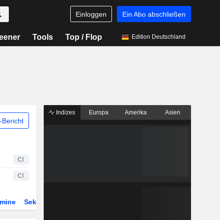
Einloggen
Ein Abo abschließen
eener
Tools
Top / Flop
Edition Deutschland
Indizes
Europa
Amerika
Asien
Bericht
CI
CI
rmine
Sektor