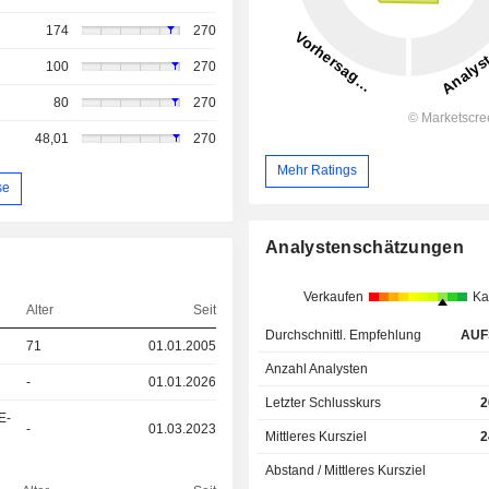
174
270
100
270
80
270
48,01
270
Mehr Ratings
se
Analystenschätzungen
Verkaufen
Ka
Alter
Seit
Durchschnittl. Empfehlung
AUF
71
01.01.2005
Anzahl Analysten
-
01.01.2026
Letzter Schlusskurs
2
E-
-
01.03.2023
Mittleres Kursziel
2
Abstand / Mittleres Kursziel