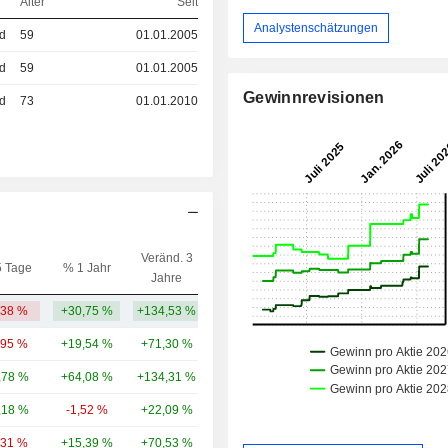
Alter
Seit
Analystenschätzungen
ed
59
01.01.2005
ed
59
01.01.2005
Gewinnrevisionen
ed
73
01.01.2010
Veränd. 3
5 Tage
% 1 Jahr
Kap.($)
Jahre
,38 %
+30,75 %
+134,53 %
9,14 Mrd.
,95 %
+19,54 %
+71,30 %
48,95 Mrd.
,78 %
+64,08 %
+134,31 %
39,36 Mrd.
,18 %
-1,52 %
+22,09 %
12,39 Mrd.
,31 %
+15,39 %
+70,53 %
11,76 Mrd.