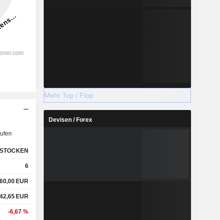
Mehr Top / Flop
Devisen / Forex
ufen
STOCKEN
6
60,00
EUR
42,65
EUR
-6,67 %