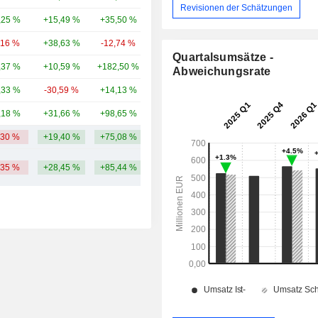
Revisionen der Schätzungen
,25 %
+15,49 %
+35,50 %
7,05 Mrd.
,16 %
+38,63 %
-12,74 %
6,86 Mrd.
Quartalsumsätze -
,37 %
+10,59 %
+182,50 %
6,7 Mrd.
Abweichungsrate
,33 %
-30,59 %
+14,13 %
5,67 Mrd.
,18 %
+31,66 %
+98,65 %
4,51 Mrd.
,30 %
+19,40 %
+75,08 %
15,24 Mrd.
,35 %
+28,45 %
+85,44 %