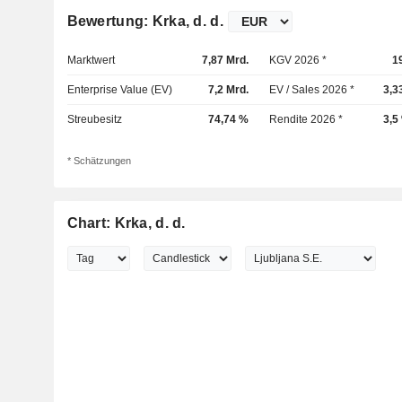
Bewertung: Krka, d. d.
Marktwert
7,87 Mrd.
KGV 2026 *
1
Enterprise Value (EV)
7,2 Mrd.
EV / Sales 2026 *
3,3
Streubesitz
74,74 %
Rendite 2026 *
3,5
* Schätzungen
Chart: Krka, d. d.