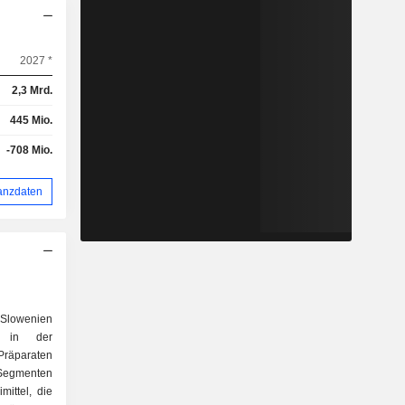
2027 *
2,3 Mrd.
445 Mio.
-708 Mio.
anzdaten
Slowenien
s in der
Präparaten
r Segmenten
mittel, die