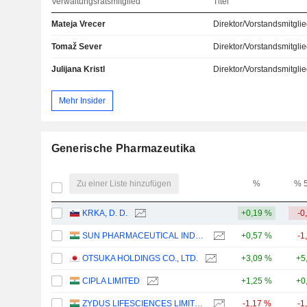
Verwaltungsratsmitglied
Titel
Mateja Vrecer
Direktor/Vorstandsmitgli
Tomaž Sever
Direktor/Vorstandsmitgli
Julijana Kristl
Direktor/Vorstandsmitgli
Mehr Insider
Generische Pharmazeutika
Zu einer Liste hinzufügen
%
% 
KRKA, D. D.
+0,19 %
-0
SUN PHARMACEUTICAL INDUSTRIES LTD.
+0,57 %
-1
OTSUKA HOLDINGS CO., LTD.
+3,09 %
+5
CIPLA LIMITED
+1,25 %
+0
ZYDUS LIFESCIENCES LIMITED
-1,17 %
-1