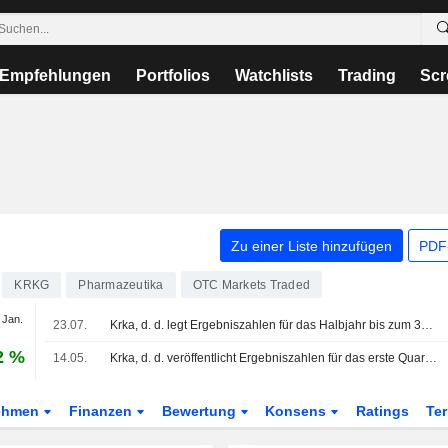
Empfehlungen
Portfolios
Watchlists
Trading
Scr
Zu einer Liste hinzufügen
PDF-
KRKG
Pharmazeutika
OTC Markets Traded
 Jan.
23.07.
Krka, d. d. legt Ergebniszahlen für das Halbjahr bis zum 30. Juni 2026 vor
2 %
14.05.
Krka, d. d. veröffentlicht Ergebniszahlen für das erste Quartal zum 31. März 2026
ehmen
Finanzen
Bewertung
Konsens
Ratings
Te