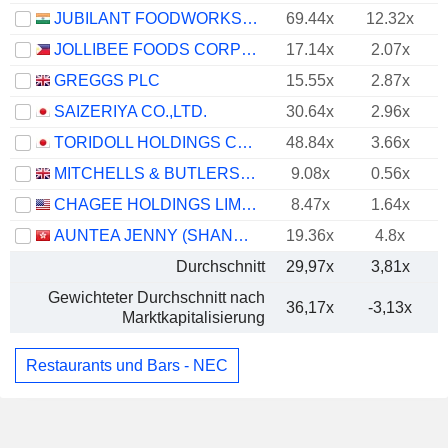
JUBILANT FOODWORKS LIMITED
69.44x
12.32x
JOLLIBEE FOODS CORPORATION
17.14x
2.07x
GREGGS PLC
15.55x
2.87x
SAIZERIYA CO.,LTD.
30.64x
2.96x
TORIDOLL HOLDINGS CORPORATION
48.84x
3.66x
MITCHELLS & BUTLERS PLC
9.08x
0.56x
CHAGEE HOLDINGS LIMITED
8.47x
1.64x
AUNTEA JENNY (SHANGHAI) INDUSTRIAL CO., LTD.
19.36x
4.8x
Durchschnitt
29,97x
3,81x
Gewichteter Durchschnitt nach
36,17x
-3,13x
Marktkapitalisierung
Restaurants und Bars - NEC