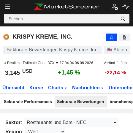
KRISPY KREME, INC.
3,145
$
+1,45 %
KRISPY KREME, INC.
Sektorale Bewertungen Krispy Kreme, Inc.
Aktien
Realtime-Estimate
Cboe BZX
17:04:04 06.08.2026
Veränd. 1. Jan.
USD
+1,45 %
3,145
-22,14 %
Übersicht
Kurse
Charts
Nachrichten
Unterneh
Sektorale Performances
Sektorale Bewertungen
branchensp
Sektor:
Region: