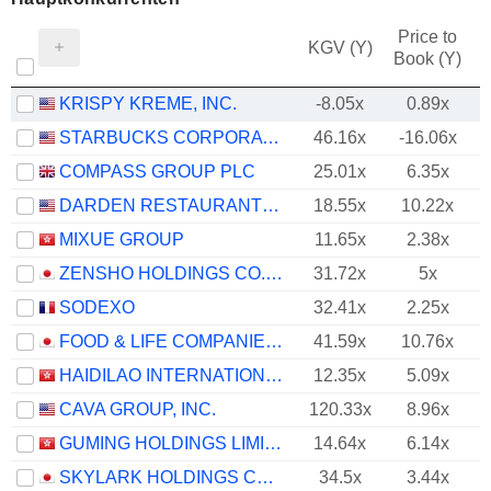
Price to
KGV (Y)
Book (Y)
KRISPY KREME, INC.
-8.05x
0.89x
STARBUCKS CORPORATION
46.16x
-16.06x
COMPASS GROUP PLC
25.01x
6.35x
DARDEN RESTAURANTS, INC.
18.55x
10.22x
MIXUE GROUP
11.65x
2.38x
ZENSHO HOLDINGS CO., LTD.
31.72x
5x
SODEXO
32.41x
2.25x
FOOD & LIFE COMPANIES LTD.
41.59x
10.76x
HAIDILAO INTERNATIONAL HOLDING LTD.
12.35x
5.09x
CAVA GROUP, INC.
120.33x
8.96x
GUMING HOLDINGS LIMITED
14.64x
6.14x
SKYLARK HOLDINGS CO., LTD.
34.5x
3.44x