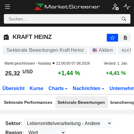
KRAFT HEINZ
25,32
$
+1,44 %
KRAFT HEINZ
Sektorale Bewertungen Kraft Heinz
Aktien
A14T
Markt geschlossen -
Nasdaq
22:00:00 07.08.2026
Veränd. 1. Jan.
USD
+1,44 %
25,32
+4,41 %
Übersicht
Kurse
Charts
Nachrichten
Unterneh
Sektorale Performances
Sektorale Bewertungen
branchensp
Sektor:
Region: