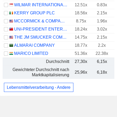
WILMAR INTERNATIONAL LIMITED
12.51x
0.83x
KERRY GROUP PLC
18.56x
2.15x
MCCORMICK & COMPANY, INCORPORATED
8.75x
1.96x
UNI-PRESIDENT ENTERPRISES CORP.
18.24x
3.02x
THE JM SMUCKER COMPANY
14.75x
2.15x
ALMARAI COMPANY
18.77x
2.2x
MARICO LIMITED
51.36x
22.38x
Durchschnitt
27,30x
6,15x
Gewichteter Durchschnitt nach
25,96x
6,18x
Marktkapitalisierung
Lebensmittelverarbeitung - Andere