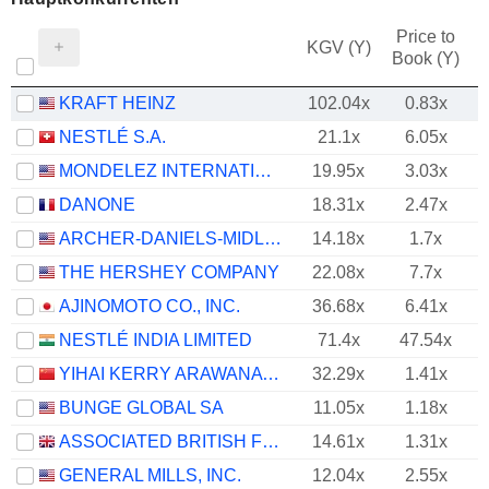
Price to
KGV (Y)
Book (Y)
KRAFT HEINZ
102.04x
0.83x
NESTLÉ S.A.
21.1x
6.05x
MONDELEZ INTERNATIONAL, INC.
19.95x
3.03x
DANONE
18.31x
2.47x
ARCHER-DANIELS-MIDLAND COMPANY
14.18x
1.7x
THE HERSHEY COMPANY
22.08x
7.7x
AJINOMOTO CO., INC.
36.68x
6.41x
NESTLÉ INDIA LIMITED
71.4x
47.54x
YIHAI KERRY ARAWANA HOLDINGS CO., LTD
32.29x
1.41x
BUNGE GLOBAL SA
11.05x
1.18x
ASSOCIATED BRITISH FOODS PLC
14.61x
1.31x
GENERAL MILLS, INC.
12.04x
2.55x