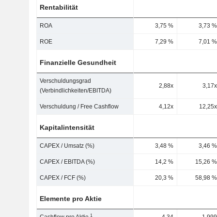
Rentabilität
ROA
3,75 %
3,73 %
ROE
7,29 %
7,01 %
Finanzielle Gesundheit
Verschuldungsgrad
2,88x
3,17x
(Verbindlichkeiten/EBITDA)
Verschuldung / Free Cashflow
4,12x
12,25x
Kapitalintensität
CAPEX / Umsatz (%)
3,48 %
3,46 %
CAPEX / EBITDA (%)
14,2 %
15,26 %
CAPEX / FCF (%)
20,3 %
58,98 %
Elemente pro Aktie
1