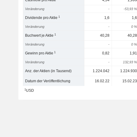
Cashflow pro Aktie
4,34
1,999
Veränderung
-
-53,93 %
1
Dividende pro Aktie
1,6
1,6
Veränderung
-
0 %
1
Buchwert je Aktie
40,28
40,28
Veränderung
-
0 %
1
Gewinn pro Aktie
0,82
1,91
Veränderung
-
132,93 %
Anz. der Aktien (in Tausend)
1.224.042
1.224.930
Datum der Veröffentlichung
16.02.22
15.02.23
1
USD