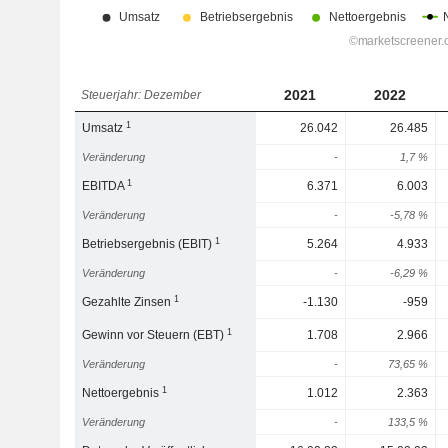
2021
2022
Steuerjahr: Dezember
1
Umsatz
26.042
26.485
Veränderung
-
1,7 %
1
EBITDA
6.371
6.003
Veränderung
-
-5,78 %
1
Betriebsergebnis (EBIT)
5.264
4.933
Veränderung
-
-6,29 %
1
Gezahlte Zinsen
-1.130
-959
1
Gewinn vor Steuern (EBT)
1.708
2.966
Veränderung
-
73,65 %
1
Nettoergebnis
1.012
2.363
Veränderung
-
133,5 %