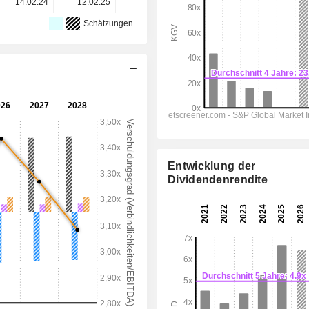
14.02.24
12.02.25
11.02.26
-
-
Schätzungen
Entwicklung der
Dividendenrendite