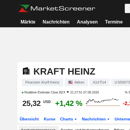
Märkte
Nachrichten
Analysen
Termine
KRAFT HEINZ
Finanzen Kraft Heinz
Aktien
A14TU4
US50075
Realtime-Estimate
Cboe BZX
21:27:51 07.08.2026
% 5
25,32
+1,42 %
USD
-2
Übersicht
Kurse
Charts
Nachrichten
Untern