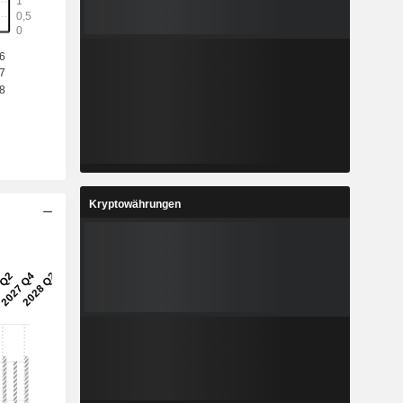
4
3,058
%
4,95 %
4
1,633
%
1,15 %
2
32,47
%
1,41 %
7
2,246
%
6,61 %
Kryptowährungen
4
1.185.824
-
-