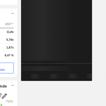
2027 *
11,8x
0,78x
1,87x
6,47 %
hlen
ende