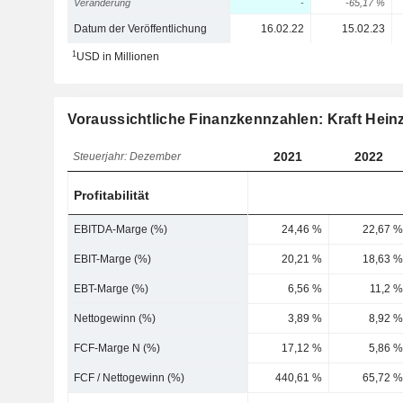
Veränderung
-
-65,17 %
Datum der Veröffentlichung
16.02.22
15.02.23
1
USD in Millionen
Voraussichtliche Finanzkennzahlen: Kraft Hein
2021
2022
Steuerjahr: Dezember
Profitabilität
EBITDA-Marge (%)
24,46 %
22,67 %
EBIT-Marge (%)
20,21 %
18,63 %
EBT-Marge (%)
6,56 %
11,2 %
Nettogewinn (%)
3,89 %
8,92 %
FCF-Marge N (%)
17,12 %
5,86 %
FCF / Nettogewinn (%)
440,61 %
65,72 %