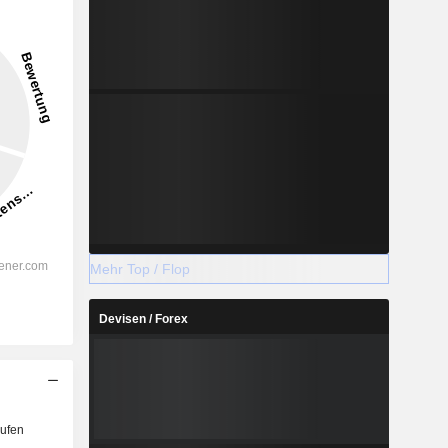
1,68 %
-
2028
%
20,57 %
Mehr Top / Flop
%
16,51 %
Devisen / Forex
%
13,21 %
%
10,49 %
%
10,99 %
%
104,77 %
ufen