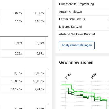
Durchschnittl. Empfehlung
Anzahl Analysten
4,07 %
4,17 %
3,62 %
3,1 %
3,44 
Letzter Schlusskurs
7,5 %
7,54 %
6,78 %
6,22 %
6,53 
Mittleres Kursziel
Abstand / Mittleres Kursziel
2,95x
2,94x
3,26x
3,43x
3,27
Analystenschätzungen
6,29x
5,87x
5,08x
6,74x
6,08
Gewinnrevisionen
3,8 %
3,96 %
3,21 %
3,66 %
3,66 
16,06 %
16,23 %
14,02 %
18,21 %
17,97 
34,19 %
32,41 %
21,88 %
35,78 %
33,44 