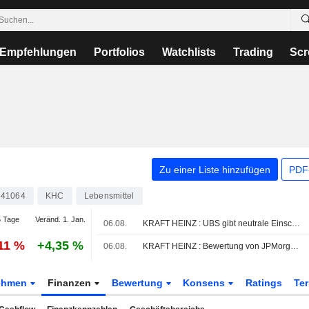
Empfehlungen
Portfolios
Watchlists
Trading
Scr
Zu einer Liste hinzufügen
PDF-
41064
KHC
Lebensmittel
 Tage
Veränd. 1. Jan.
06.08.
KRAFT HEINZ : UBS gibt neutrale Einschätzung
,11 %
+4,35 %
06.08.
KRAFT HEINZ : Bewertung von JPMorgan Chase zum Kaufen erhalten
ehmen
Finanzen
Bewertung
Konsens
Ratings
Te