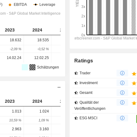
2023
2024
2025
2026
2027
18.632
18.535
18.604
16.997
16.394
-2,09 %
-0,52 %
0,37 %
-8,64 %
-3,55 %
14.02.24
12.02.25
11.02.26
-
-
Ratings
Schätzungen
Trader
Investment
Gesamt
2023
2024
2025
2026
2027
Qualität der
Veröffentlichungen
1.013
1.024
801
901,6
901,6
ESG MSCI
10,59 %
1,09 %
-21,78 %
12,56 %
-0 %
2.963
3.160
3.661
2.520
2.696