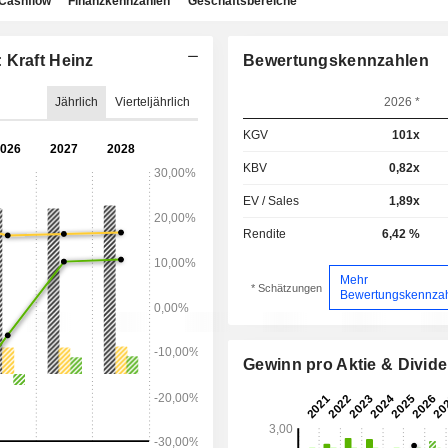
Cashflow
Finanzkennzahlen
Geschäftsbereiche
 Kraft Heinz
Bewertungskennzahlen
Jährlich
Vierteljährlich
2026 *
KGV
101x
KBV
0,82x
EV / Sales
1,89x
Rendite
6,42 %
Mehr
* Schätzungen
Bewertungskennza
Gewinn pro Aktie & Divid