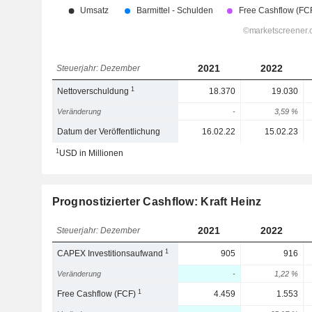
2021
2022
Steuerjahr: Dezember
1
Nettoverschuldung
18.370
19.030
Veränderung
-
3,59 %
Datum der Veröffentlichung
16.02.22
15.02.23
1
USD in Millionen
Prognostizierter Cashflow: Kraft Heinz
2021
2022
Steuerjahr: Dezember
1
CAPEX Investitionsaufwand
905
916
Veränderung
-
1,22 %
1
Free Cashflow (FCF)
4.459
1.553