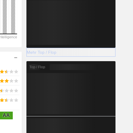
2028
15.817
-3,52 %
Mehr Top / Flop
-
Top / Flop
2028
901,4
AA
-0,02 %
2.742