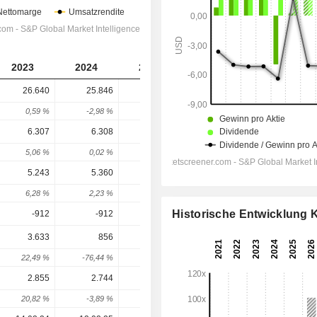
2023
2024
2025
2026
2027
26.640
25.846
24.942
24.612
24.634
0,59 %
-2,98 %
-3,5 %
-1,32 %
0,09 %
6.307
6.308
5.713
4.950
5.018
5,06 %
0,02 %
-9,43 %
-13,35 %
1,38 %
5.243
5.360
4.745
3.906
3.992
6,28 %
2,23 %
-11,47 %
-17,69 %
2,2 %
Historische Entwicklung
-912
-912
-947
-893,5
-837,3
3.633
856
-5.445
-3.906
3.168
22,49 %
-76,44 %
-736,1 %
28,26 %
181,1 %
2.855
2.744
-5.846
-1.578
2.471
20,82 %
-3,89 %
-313,05 %
73,01 %
256,61 %