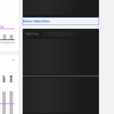
-
Meine Watchlists
Top / Flop