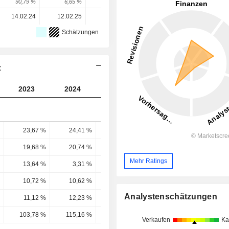
90,79 %
6,65 %
15,85 %
-31,16 %
6,99 %
14.02.24
12.02.25
11.02.26
-
-
Schätzungen
z
2023
2024
2025
2026
2027
23,67 %
24,41 %
22,91 %
20,11 %
20,37 
19,68 %
20,74 %
19,02 %
15,87 %
16,2 
Mehr Ratings
13,64 %
3,31 %
-21,83 %
-15,87 %
12,86 
10,72 %
10,62 %
-23,44 %
-6,41 %
10,03 
Analystenschätzungen
11,12 %
12,23 %
14,68 %
10,24 %
10,95 
103,78 %
115,16 %
-62,62 %
-159,71 %
109,1 
Verkaufen
Ka