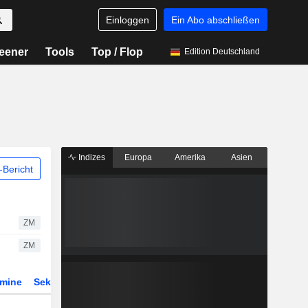
Einloggen
Ein Abo abschließen
eener
Tools
Top / Flop
Edition Deutschland
Indizes
Europa
Amerika
Asien
Bericht
ZM
ZM
rmine
Sektor
Derivate
ETFs