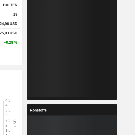
HALTEN
19
%
3,63 %
24,96
USD
%
6,74 %
25,03
USD
+0,28 %
x
3,08x
x
5,77x
%
3,61 %
%
17,56 %
Rohstoffe
%
32,88 %