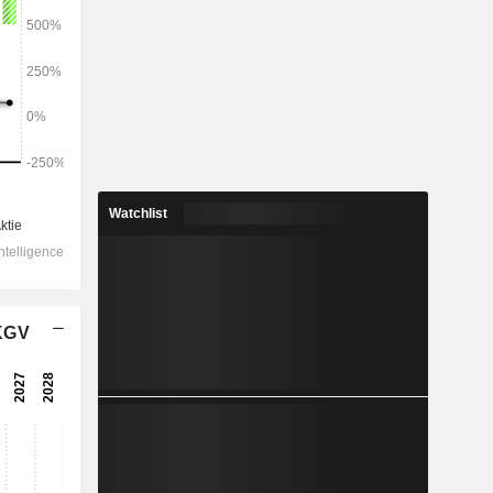
2028
24.955
1,3 %
5.133
Watchlist
2,29 %
4.121
3,23 %
 KGV
-816
3.298
4,1 %
2.617
5,89 %