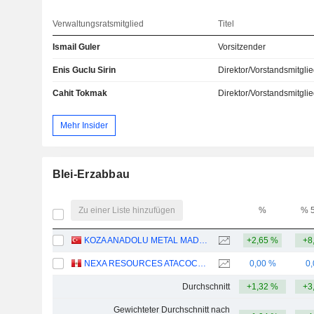
Verwaltungsratsmitglied
Titel
Ismail Guler
Vorsitzender
Enis Guclu Sirin
Direktor/Vorstandsmitgli
Cahit Tokmak
Direktor/Vorstandsmitgli
Mehr Insider
Blei-Erzabbau
Zu einer Liste hinzufügen
%
% 
KOZA ANADOLU METAL MADENCILIK ISLETMELERI
+2,65 %
+8
NEXA RESOURCES ATACOCHA S.A.A.
0,00 %
0
Durchschnitt
+1,32 %
+3
Gewichteter Durchschnitt nach