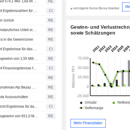
TR Anadolu Metal: Nettogewinn im ersten Quartal steigt auf 574,1 Mio. Lira im Jahresvergleich
RE
Me
verzögerte Kurse Borsa Istanbul
TR Anadolu Metal Madencilik Isletmeleri A.S. veröffentlicht Ergebniszahlen für das erste Quartal zum 31. März 2026
CI
der zurück
RE
Gewinn- und Verlustrech
Tr Anadolu Metal: Gegenpartei legt Berufung gegen erstinstanzliches Urteil ein, nachdem Klage zugunsten der Tochtergesellschaft abgewiesen wurde
RE
sowie Schätzungen
ira in die Gewinnzone
RE
TR Anadolu Metal Madencilik Isletmeleri A.S. veröffentlicht Ergebnisse für das am 31. Dezember 2025 endende Geschäftsjahr
CI
TR Anadolu Metal kehrt im dritten Quartal mit einem Nettogewinn von 1,55 Milliarden Lira in die Gewinnzone zurück
RE
TR Anadolu Metal Madencilik Isletmeleri A.S. veroffentlicht Finanzergebnisse für das dritte Quartal und die ersten neun Monate bis zum 30. September 2025
CI
RE
Koza Anadolu Metal: CEO Mahmut Çelik tritt zurück, Abdurrahman Alp Beyaz wird neuer CEO
RE
nde Auszuschütten
RE
Koza Anadolu Metal Madencilik Isletmeleri A.S. veröffentlicht Ergebnisse für das zweite Quartal und das Halbjahr zum 30. Juni 2025
CI
Koza Anadolu Metal erzielt im zweiten Quartal einen Nettogewinn von 651,0 Millionen Lira
RE
Mehr Finanzdaten