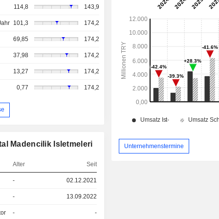
114,8
143,9
Jahr
101,3
174,2
69,85
174,2
37,98
174,2
13,27
174,2
0,77
174,2
se
l Madencilik Isletmeleri
Unternehmenstermine
Alter
Seit
-
02.12.2021
-
13.09.2022
tor
-
-