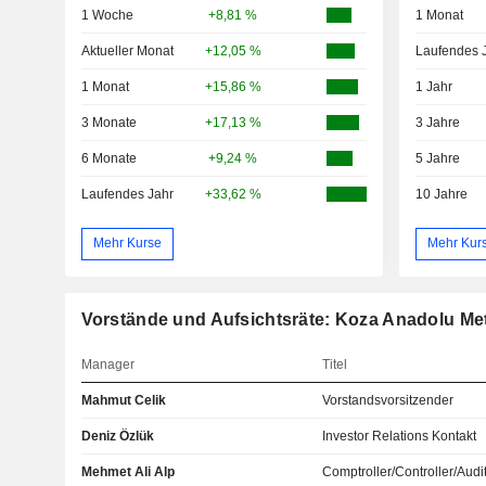
1 Woche
+8,81 %
1 Monat
Aktueller Monat
+12,05 %
Laufendes 
1 Monat
+15,86 %
1 Jahr
3 Monate
+17,13 %
3 Jahre
6 Monate
+9,24 %
5 Jahre
Laufendes Jahr
+33,62 %
10 Jahre
Mehr Kurse
Mehr Kur
Vorstände und Aufsichtsräte: Koza Anadolu Meta
Manager
Titel
Mahmut Celik
Vorstandsvorsitzender
Deniz Özlük
Investor Relations Kontakt
Mehmet Ali Alp
Comptroller/Controller/Audi