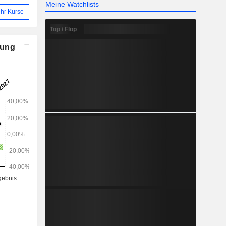
Meine Watchlists
hr Kurse
Top / Flop
nung