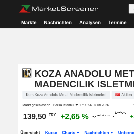
Märkte
Nachrichten
Analysen
Termine
KOZA ANADOLU MET
MADENCILIK ISLETM
Kurs Koza Anadolu Metal Madencilik Isletmeleri
Aktien
Markt geschlossen -
Borsa Istanbul
17:09:56 07.08.2026
139,50
+2,65 %
TRY
+
Übersicht
Kurse
Charts
Nachrichten
Untern