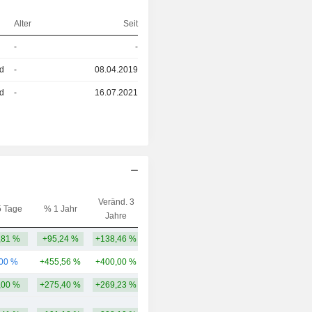
Alter
Seit
-
-
ed
-
08.04.2019
ed
-
16.07.2021
Veränd. 3
5 Tage
% 1 Jahr
Kap.($)
Jahre
,81 %
+95,24 %
+138,46 %
1,11 Mrd.
,00 %
+455,56 %
+400,00 %
402 Mio.
,00 %
+275,40 %
+269,23 %
755,12 Mio.