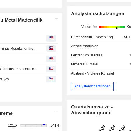
Analystenschätzungen
u Metal Madencilik
Verkaufen
Ka
Durchschnittl. Empfehlung
AUF
Anzahl Analysten
TR Anadolu Metal Madencilik Isletmeleri A.S. Reports Earnings Results for the First Quarter Ended March 31, 2026
Letzter Schlusskurs
Mittleres Kursziel
Tr Anadolu Metal says opposing party files appeal against first instance court decision after court dismisses case in favor of company's unit
Abstand / Mittleres Kursziel
ira yoy
Analystenschätzungen
Quartalsumsätze -
Abweichungsrate
treme
121,5
141,4