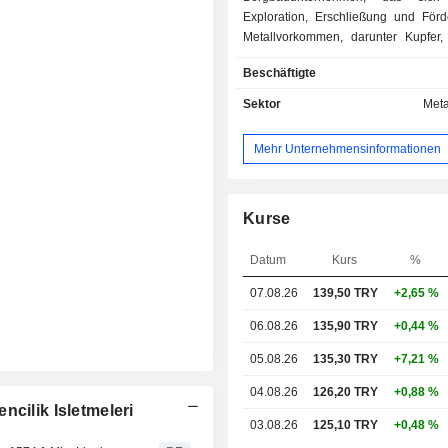
Exploration, Erschließung und För
Metallvorkommen, darunter Kupfer, 
und Eisen, spezialisiert hat. Das U
Beschäftigte
ist in drei Segmente unterteilt
Sonstiges und Eliminierungsanpass
Sektor
Meta
Unternehmen betreibt mehrere Bergb
in der gesamten Türkei, darunter in
Mehr Unternehmensinformationen
Nigde, Giresun und Batman. Darü
umfassen die Aktivitäten des Untern
Erstellung von geologischen Karten, s
tektonischen Karten und geologische
Kurse
sowie Fernerkundung, Grav
Magnetfeldmessungen, elektri
Datum
Kurs
%
elektromagnetische Datener
07.08.26
139,50 TRY
+2,65 %
Lufttransport, Tourismus und Hotel
sowie die Bereiche Lebensmittel und
06.08.26
135,90 TRY
+0,44 %
05.08.26
135,30 TRY
+7,21 %
04.08.26
126,20 TRY
+0,88 %
cilik Isletmeleri
03.08.26
125,10 TRY
+0,48 %