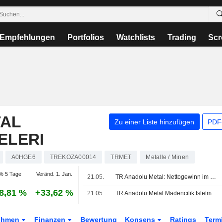
Empfehlungen
Portfolios
Watchlists
Trading
Scr
AL
Zu einer Liste hinzufügen
PDF-
ELERI
A0HGE6
TREKOZA00014
TRMET
Metalle / Minen
% 5 Tage
Veränd. 1. Jan.
21.05.
TR Anadolu Metal: Nettogewinn im ersten Quartal steigt auf 574,1 Mio. Lira im Jahresvergleich
8,81 %
+33,62 %
21.05.
TR Anadolu Metal Madencilik Isletmeleri A.S. veröffentlicht Ergebniszahlen für das erste Quartal zum 31. März 2026
ehmen
Finanzen
Bewertung
Konsens
Ratings
Term