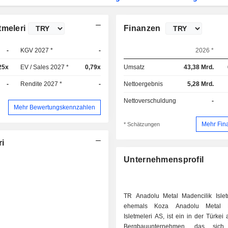
tmeleri
Finanzen
-
KGV 2027 *
-
2026 *
25x
EV / Sales 2027 *
0,79x
Umsatz
43,38 Mrd.
-
Rendite 2027 *
-
Nettoergebnis
5,28 Mrd.
Nettoverschuldung
-
Mehr Bewertungskennzahlen
Mehr Fin
* Schätzungen
ri
Unternehmensprofil
TR Anadolu Metal Madencilik Islet
ehemals Koza Anadolu Metal M
Isletmeleri AS, ist ein in der Türkei
Bergbauunternehmen, das sich