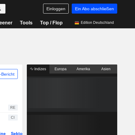
Einloggen
Ein Abo abschließen
eener
Tools
Top / Flop
Edition Deutschland
Indizes
Europa
Amerika
Asien
Bericht
RE
CI
ine
Sektor
Derivate
ETFs