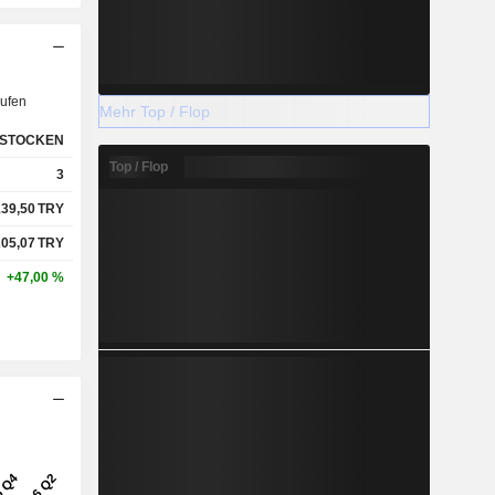
ufen
Mehr Top / Flop
STOCKEN
Top / Flop
3
139,50
TRY
205,07
TRY
+47,00 %