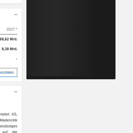
2027 *
68,82 Mrd.
8,38 Mrd.
-
anzdaten
meleri AS,
adencilik
 ansässiges
 auf die