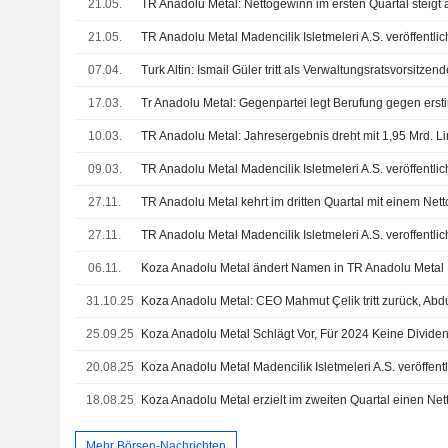
21.05.
21.05.
07.04.
Turk Altin: Ismail Güler tritt als Verwaltungsratsvorsitzen
17.03.
10.03.
TR Anadolu Metal: Jahresergebnis dreht mit 1,95 Mrd. L
09.03.
27.11.
27.11.
06.11.
Koza Anadolu Metal ändert Namen in TR Anadolu Metal
31.10.25
25.09.25
Koza Anadolu Metal Schlägt Vor, Für 2024 Keine Divide
20.08.25
18.08.25
Mehr Börsen-Nachrichten