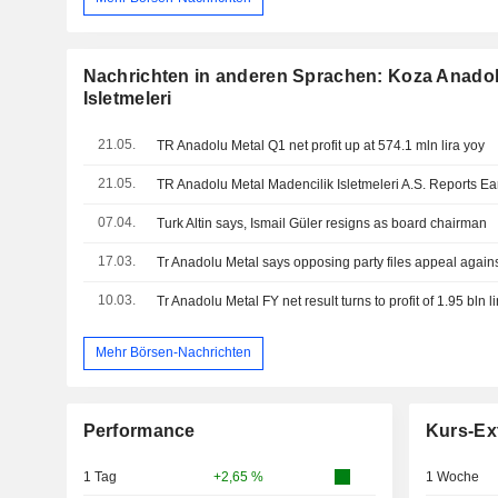
Nachrichten in anderen Sprachen: Koza Anadol
Isletmeleri
21.05.
TR Anadolu Metal Q1 net profit up at 574.1 mln lira yoy
21.05.
07.04.
Turk Altin says, Ismail Güler resigns as board chairman
17.03.
10.03.
Tr Anadolu Metal FY net result turns to profit of 1.95 bln l
Mehr Börsen-Nachrichten
Performance
Kurs-Ex
1 Tag
+2,65 %
1 Woche