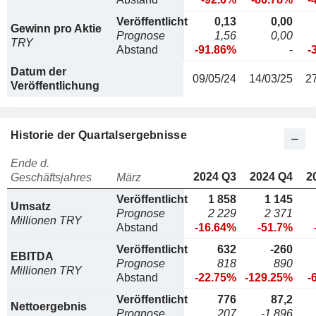
Veröffentlicht
0,13
0,00
Gewinn pro Aktie
Prognose
1,56
0,00
TRY
Abstand
-91.86%
-
-
Datum der
09/05/24
14/03/25
2
Veröffentlichung
Historie der Quartalsergebnisse
Ende d.
2024 Q3
2024 Q4
2
Geschäftsjahres
März
Veröffentlicht
1 858
1 145
Umsatz
Prognose
2 229
2 371
Millionen TRY
Abstand
-16.64%
-51.7%
Veröffentlicht
632
-260
EBITDA
Prognose
818
890
Millionen TRY
Abstand
-22.75%
-129.25%
-
Veröffentlicht
776
87,2
Nettoergebnis
Prognose
207
-1 896