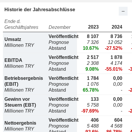
Historie der Jahresabschlüsse
Ende d.
2023
2024
Geschäftsjahres
Dezember
Veröffentlicht
8 107
8 736
Umsatz
Prognose
7 326
12 052
Millionen TRY
Abstand
10.67%
-27.52%
Veröffentlicht
2 517
1 878
EBITDA
Prognose
2 308
4 174
Millionen TRY
Abstand
9.08%
-55.01%
-
Betriebsergebnis
Veröffentlicht
1 784
0,00
(EBIT)
Prognose
1 076
0,00
Millionen TRY
Abstand
65.78%
-
-
Gewinn vor
Veröffentlicht
133
0,00
Steuern (EBT)
Prognose
5 758
0,00
Millionen TRY
Abstand
-97.69%
-
-
Veröffentlicht
406
604
Nettoergebnis
Prognose
5 488
4 568
Millionen TRY
Abstand
-92.6%
-86.78%
-