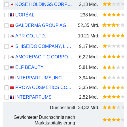
KOSE HOLDINGS CORPORATION
2,13 Mrd.
L'ORÉAL
238 Mrd.
GALDERMA GROUP AG
52,35 Mrd.
APR CO., LTD.
10,21 Mrd.
SHISEIDO COMPANY, LIMITED
9,17 Mrd.
AMOREPACIFIC CORPORATION
6,22 Mrd.
ELF BEAUTY
5,81 Mrd.
INTERPARFUMS, INC.
3,94 Mrd.
PROYA COSMETICS CO.,LTD.
3,35 Mrd.
INTERPARFUMS
2,52 Mrd.
Durchschnitt
33,32 Mrd.
Gewichteter Durchschnitt nach
Marktkapitalisierung