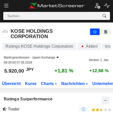
KOSE HOLDINGS CORPORATION
5.920,00
¥
+1,81 %
KOSE HOLDINGS
CORPORATION
Ratings KOSE Holdings Corporation
Aktien
931
Markt geschlossen -
Japan Exchange
Veränd. 1. Jan.
08:30:00 07.08.2026
JPY
+1,81 %
5.920,00
+12,98 %
Übersicht
Kurse
Charts
Nachrichten
Unterneh
Ratings Surperformance
Trader