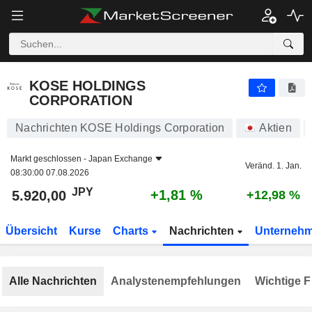
KOSE HOLDINGS CORPORATION
5.920,00
¥
+1,81 %
KOSE HOLDINGS
CORPORATION
Nachrichten KOSE Holdings Corporation
Aktien
Markt geschlossen -
Japan Exchange
Veränd. 1. Jan.
08:30:00 07.08.2026
JPY
+1,81 %
5.920,00
+12,98 %
Übersicht
Kurse
Charts
Nachrichten
Unterneh
Alle Nachrichten
Analystenempfehlungen
Wichtige F