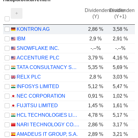
Dividendenrendite
Dividendenre
(Y)
(Y+1)
KONTRON AG
2,86 %
3,58 %
IBM
2,9 %
2,91 %
SNOWFLAKE INC.
-.--%
-.--%
-
ACCENTURE PLC
3,79 %
4,16 %
TATA CONSULTANCY SERVICES LTD.
5,35 %
5,69 %
RELX PLC
2,8 %
3,03 %
INFOSYS LIMITED
5,12 %
5,47 %
NEC CORPORATION
0,91 %
1,02 %
FUJITSU LIMITED
1,45 %
1,61 %
HCL TECHNOLOGIES LIMITED
4,78 %
5,17 %
NARI TECHNOLOGY CO., LTD.
2,86 %
3,17 %
AMADEUS IT GROUP, S.A.
2,89 %
3,21 %