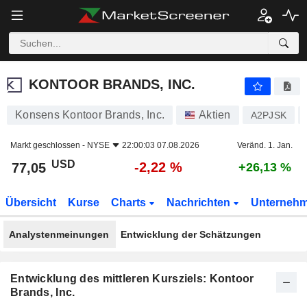
KONTOOR BRANDS, INC.
77,05
$
-2,22 %
KONTOOR BRANDS, INC.
Konsens Kontoor Brands, Inc.
Aktien
A2PJSK
Markt geschlossen -
NYSE
22:00:03 07.08.2026
Veränd. 1. Jan.
USD
-2,22 %
77,05
+26,13 %
Übersicht
Kurse
Charts
Nachrichten
Unterneh
Analystenmeinungen
Entwicklung der Schätzungen
Entwicklung des mittleren Kursziels: Kontoor
Brands, Inc.