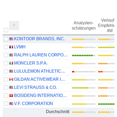
Verlauf d
Analysten-
Empfehlu
schätzungen
4M
KONTOOR BRANDS, INC.
LVMH
RALPH LAUREN CORPORATION
MONCLER S.P.A.
LULULEMON ATHLETICA INC.
GILDAN ACTIVEWEAR INC.
LEVI STRAUSS & CO.
BOSIDENG INTERNATIONAL HOLDINGS LIMITED
V.F. CORPORATION
Durchschnitt