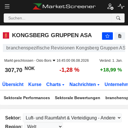
KONGSBERG GRUPPEN ASA
307,70
kr
-1,28 %
KONGSBERG GRUPPEN ASA
branchenspezifische Revisionen Kongsberg Gruppen AS
Markt geschlossen -
Oslo Bors
16:45:00 06.08.2026
Veränd. 1. Jan.
NOK
-1,28 %
307,70
+18,99 %
Übersicht
Kurse
Charts
Nachrichten
Unterneh
Sektorale Performances
Sektorale Bewertungen
branchensp
Sektor:
Region: