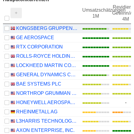
Revidieru
Umsatzschätzungen
Gewinn/Ak
1M
4M
KONGSBERG GRUPPEN ASA
GE AEROSPACE
RTX CORPORATION
ROLLS-ROYCE HOLDINGS PLC
LOCKHEED MARTIN CORPORATION
GENERAL DYNAMICS CORPORATION
BAE SYSTEMS PLC
NORTHROP GRUMMAN CORPORATION
HONEYWELL AEROSPACE INC.
-
RHEINMETALL AG
L3HARRIS TECHNOLOGIES, INC.
AXON ENTERPRISE, INC.