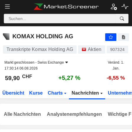
KOMAX HOLDING AG
59,90
CHF
+5,27 %
KOMAX HOLDING AG
Transkripte Komax Holding AG
Aktien
907324
Markt geschlossen -
Swiss Exchange
Veränd. 1.
17:30:14 06.08.2026
Jan.
CHF
+5,27 %
59,90
-6,55 %
Übersicht
Kurse
Charts
Nachrichten
Unterneh
Alle Nachrichten
Analystenempfehlungen
Wichtige F