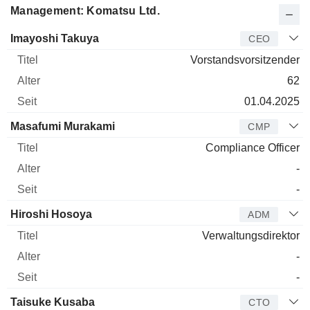
Management: Komatsu Ltd.
Manager
Titel
Alter
Seit
Imayoshi Takuya
CEO
Vorstandsvorsitzender
62
01.04.2025
Masafumi Murakami
CMP
Compliance Officer
-
-
Hiroshi Hosoya
ADM
Verwaltungsdirektor
-
-
Taisuke Kusaba
CTO