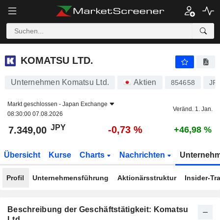
KOMATSU LTD.
7.349,00
¥
-0,73 %
KOMATSU LTD.
Unternehmen Komatsu Ltd.
Aktien
854658
JP
Markt geschlossen -
Japan Exchange
Veränd. 1. Jan.
08:30:00 07.08.2026
JPY
-0,73 %
7.349,00
+46,98 %
Übersicht
Kurse
Charts
Nachrichten
Unterneh
Profil
Unternehmensführung
Aktionärsstruktur
Insider-Tr
Beschreibung der Geschäftstätigkeit: Komatsu
Ltd.