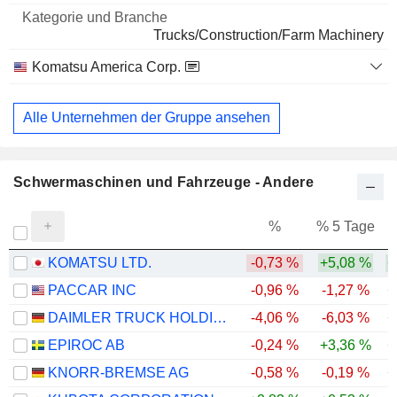
Trucks/Construction/Farm Machinery
Komatsu America Corp.
Trucks/Construction/Farm Machinery
Alle Unternehmen der Gruppe ansehen
Schwermaschinen und Fahrzeuge - Andere
%
% 5 Tage
%
KOMATSU LTD.
-0,73 %
+5,08 %
+
PACCAR INC
-0,96 %
-1,27 %
+
DAIMLER TRUCK HOLDING AG
-4,06 %
-6,03 %
+
EPIROC AB
-0,24 %
+3,36 %
+
KNORR-BREMSE AG
-0,58 %
-0,19 %
+