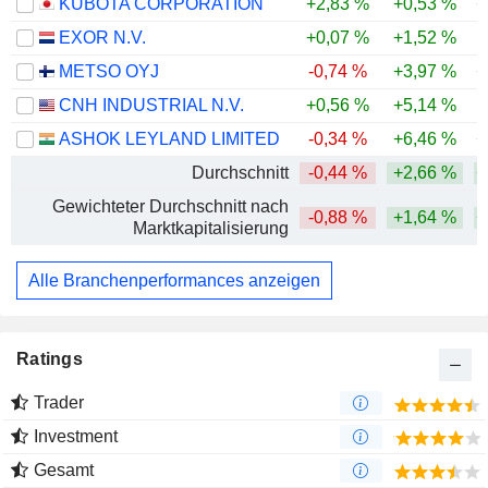
KUBOTA CORPORATION
+2,83 %
+0,53 %
+
EXOR N.V.
+0,07 %
+1,52 %
-
METSO OYJ
-0,74 %
+3,97 %
+
CNH INDUSTRIAL N.V.
+0,56 %
+5,14 %
-
ASHOK LEYLAND LIMITED
-0,34 %
+6,46 %
+
Durchschnitt
-0,44 %
+2,66 %
+
Gewichteter Durchschnitt nach
-0,88 %
+1,64 %
+
Marktkapitalisierung
Alle Branchenperformances anzeigen
Ratings
Trader
Investment
Gesamt