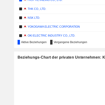
FAST RETAILING CO., LTD.
THK CO., LTD.
NSK LTD.
YOKOGAWA ELECTRIC CORPORATION
OKI ELECTRIC INDUSTRY CO., LTD.
Aktive Beziehungen
Vergangene Beziehungen
NANKAI CO., LTD.
KIKKOMAN CORPORATION
Beziehungs-Chart der privaten Unternehmen: 
KOBAYASHI PHARMACEUTICAL CO., LTD.
KOMORI CORPORATION
TODA CORPORATION
TSUMURA & CO.
SANKYU INC.