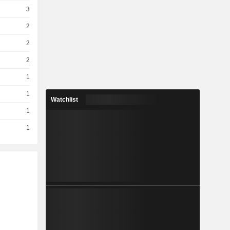
3
2
2
2
1
1
Watchlist
1
1