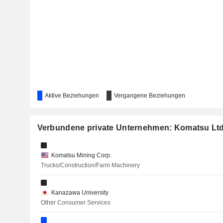
TADANO LTD.
T.RAD CO., LTD.
YOKOGAWA BRIDGE HOLDINGS CORP.
KOMATSU MATERE CO.,LTD.
THE ROYAL HOTEL, LIMITED
Aktive Beziehungen
Vergangene Beziehungen
TOKYO RADIATOR MFG.CO.,LTD.
T-GAIA CO
Verbundene private Unternehmen: Komatsu Ltd
TV TOKYO HOLDINGS CORPORATION
Komatsu Mining Corp.
MINERGY LIMITED
Trucks/Construction/Farm Machinery
Kanazawa University
Other Consumer Services