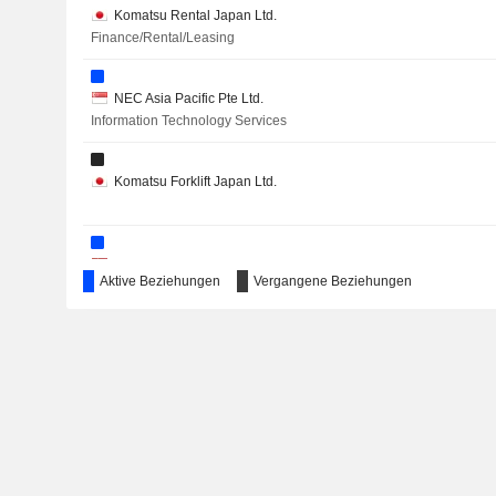
Komatsu Rental Japan Ltd.
Finance/Rental/Leasing
NEC Asia Pacific Pte Ltd.
Information Technology Services
Komatsu Forklift Japan Ltd.
Komatsu (China) Ltd.
Aktive Beziehungen
Vergangene Beziehungen
Trucks/Construction/Farm Machinery