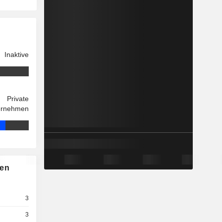
Inaktive
Private
ernehmen
nen
3
3