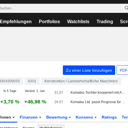
Empfehlungen
Portfolios
Watchlists
Trading
Scr
Zu einer Liste hinzufügen
PDF-
3304200003
6301
Konstruktion / Landwirtschaftliche Maschinen
% 5 Tage
Veränd. 1. Jan.
31.07.
Komatsu-Tochter kooperiert mit AIM für autonome Baumaschinen in den USA
+3,70 %
+46,98 %
29.07.
Komatsu Ltd. passt Prognose für das Konzernergebnis für das am 31. März 2027 endende Geschäftsjahr an
ehmen
Finanzen
Bewertung
Konsens
Ratings
Te