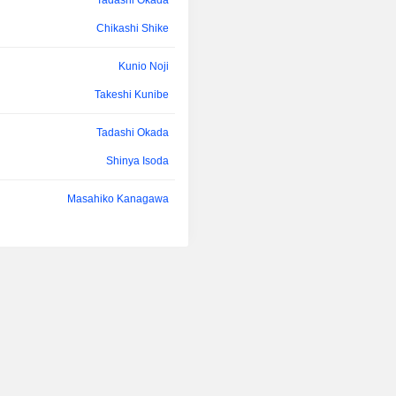
Tadashi Okada
Chikashi Shike
Kunio Noji
Takeshi Kunibe
Tadashi Okada
Shinya Isoda
Masahiko Kanagawa
Kiyoshi Mizuhara
Imayoshi Takuya