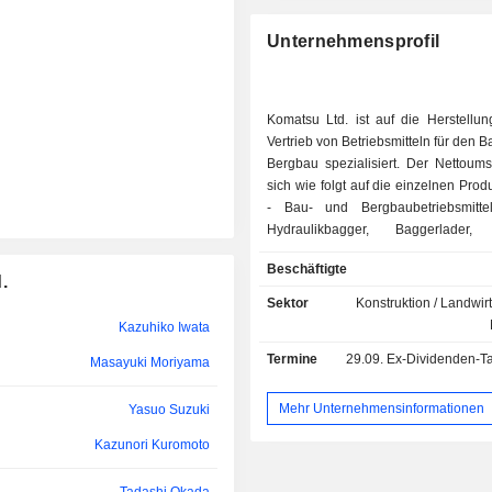
Hiroyuki Ogawa
Unternehmensprofil
Yoshisada Takahashi
Kazunori Kuromoto
Komatsu Ltd. ist auf die Herstellu
Shuji Yamashita
Vertrieb von Betriebsmitteln für den 
Bergbau spezialisiert. Der Nettoumsa
Takeshi Kunibe
sich wie folgt auf die einzelnen Produ
- Bau- und Bergbaubetriebsmitte
Fujitoshi Takamura
Hydraulikbagger, Baggerlader, 
Grader, Raupenbagger, Gabel
Yoshisada Takahashi
Beschäftigte
Tunnelbau, Planierraupen, Forsttrakto
.
Sonstige (6,6%): haupts
Sektor
Konstruktion / Landwirt
Masayuki Oku
Industriemaschinen (Schleifm
Kazuhiko Iwata
Abkantpressen, Temperiergeräte 
Matome Tsholetsa Malema
Termine
29.09.
Ex-Dividenden-Ta
restlichen Umsätze (2,1%) st
Masayuki Moriyama
Finanzierungstätigkeiten. Der N
verteilt sich geographisch wie fo
Mehr Unternehmensinformationen
Yasuo Suzuki
(13,9%), China (4,7%), Asien un
Kazunori Kuromoto
(21,4%), Amerika (37,5%), Europ
(15,7%), Afrika und Naher Osten (6,8