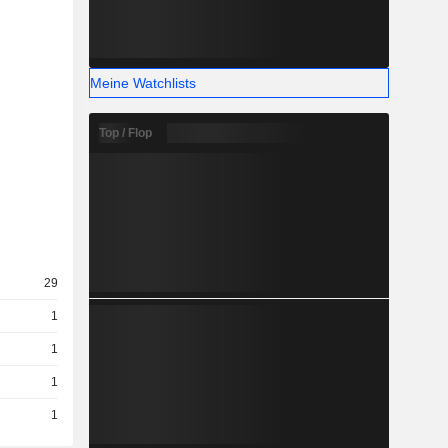
Meine Watchlists
Top / Flop
29
1
1
1
1