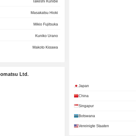
Takeshi Kunibe
Masakatsu Hioki
Mikio Fujitsuka
Kuniko Urano
Makoto Kigawa
Takeshi Kunibe
Arthur Mitchell
Komatsu Ltd.
Yoshirou Katae
Japan
Koji Yamada
China
Kiyoshi Mizuhara
Singapur
Botswana
Tadashi Okada
Vereinigte Staaten
Naoko Saiki