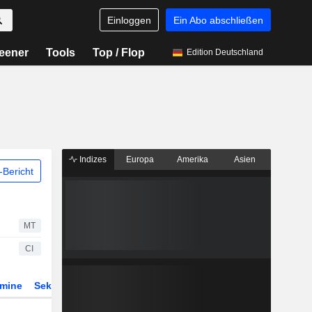
Einloggen
Ein Abo abschließen
eener
Tools
Top / Flop
Edition Deutschland
Indizes
Europa
Amerika
Asien
Bericht
MT
CI
rmine
Sektor
Derivate
ETFs