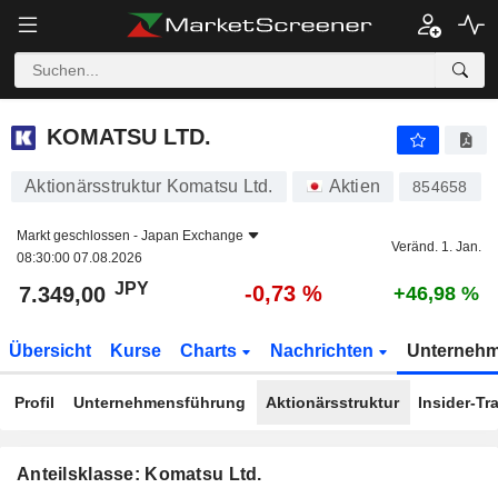
KOMATSU LTD.
7.349,00
¥
-0,73 %
KOMATSU LTD.
Aktionärsstruktur Komatsu Ltd.
Aktien
854658
Markt geschlossen -
Japan Exchange
Veränd. 1. Jan.
08:30:00 07.08.2026
JPY
-0,73 %
7.349,00
+46,98 %
Übersicht
Kurse
Charts
Nachrichten
Unterneh
Profil
Unternehmensführung
Aktionärsstruktur
Insider-Tr
Anteilsklasse: Komatsu Ltd.