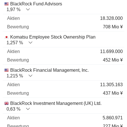
BlackRock Fund Advisors
1,97 %
18.328.000
708 Mio ¥
Komatsu Employee Stock Ownership Plan
1,257 %
11.699.000
452 Mio ¥
BlackRock Financial Management, Inc.
1,215 %
11.305.163
437 Mio ¥
BlackRock Investment Management (UK) Ltd.
0,63 %
5.860.971
227 Mio ¥