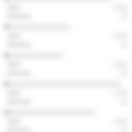
░ ░░░
░░
░░░░░░░░░░░░░░░░░░
░ ░░░
░░
░░░░░░░░░░░░░░░░
░ ░░░
░░
░░░░░░░░░░░░░░░░░░░░░░░░░░░░░░░░░░
░ ░░░
░░
░░░░░░░░░░░░░░░░░░░░░░░░░░
░ ░░░
░░