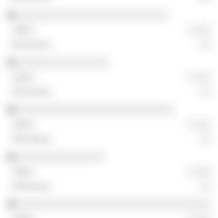
░░░░░░░░░░░░░░░░░░░░░░░░░░░░
░ ░░░
░░
░░░░░░░░░░░░░░░░░
░ ░░░
░░
░░░░░░░░░░░░░░░░░░░░░░░░░░░░░
░ ░░░
░░
░░░░░░░░░░░░░░░░
░ ░░░
░░
░░░░░░░░░░░░░░░░░░░░░░░░░░░░░░░░░░░░