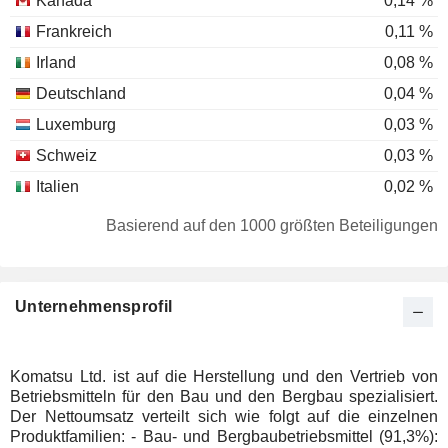
Kanada
0,14 %
Frankreich
0,11 %
Irland
0,08 %
Deutschland
0,04 %
Luxemburg
0,03 %
Schweiz
0,03 %
Italien
0,02 %
Finnland
0,02 %
Basierend auf den 1000 größten Beteiligungen
Dänemark
0,02 %
Australien
0,01 %
Unternehmensprofil
Spanien
0,01 %
Norwegen
0,01 %
Südafrika
0,01 %
Komatsu Ltd. ist auf die Herstellung und den Vertrieb von
Betriebsmitteln für den Bau und den Bergbau spezialisiert.
Der Nettoumsatz verteilt sich wie folgt auf die einzelnen
Produktfamilien: - Bau- und Bergbaubetriebsmittel (91,3%):