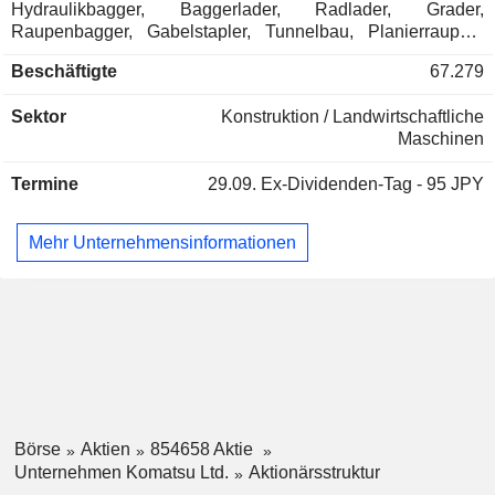
Hydraulikbagger, Baggerlader, Radlader, Grader,
Raupenbagger, Gabelstapler, Tunnelbau, Planierraupen,
Forsttraktoren usw.; - Sonstige (6,6%): hauptsächlich
Beschäftigte
67.279
Industriemaschinen (Schleifmaschinen, Abkantpressen,
Temperiergeräte usw.). Die restlichen Umsätze (2,1%)
Sektor
Konstruktion / Landwirtschaftliche
stammen aus Finanzierungstätigkeiten. Der Nettoumsatz
Maschinen
verteilt sich geographisch wie folgt: Japan (13,9%), China
(4,7%), Asien und Ozeanien (21,4%), Amerika (37,5%),
Termine
29.09.
Ex-Dividenden-Tag - 95 JPY
Europa und GUS (15,7%), Afrika und Naher Osten (6,8%).
Mehr Unternehmensinformationen
Börse
Aktien
854658 Aktie
Unternehmen Komatsu Ltd.
Aktionärsstruktur