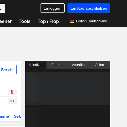
Einloggen
Ein Abo abschließen
eener
Tools
Top / Flop
Edition Deutschland
Indizes
Europa
Amerika
Asien
Bericht
MT
rmine
Sektor
Derivate
ETFs