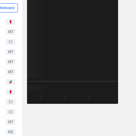
Relevanz
MT
CI
MT
MT
MT
CI
CI
MT
RE