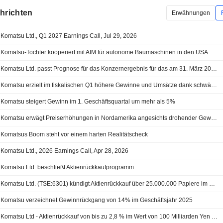
chrichten
Erwähnungen
Komatsu Ltd., Q1 2027 Earnings Call, Jul 29, 2026
Komatsu-Tochter kooperiert mit AIM für autonome Baumaschinen in den USA
Komatsu Ltd. passt Prognose für das Konzernergebnis für das am 31. März 2027 endende Geschäftsjahr an
Komatsu erzielt im fiskalischen Q1 höhere Gewinne und Umsätze dank schwächerem Yen
Komatsu steigert Gewinn im 1. Geschäftsquartal um mehr als 5%
Komatsu erwägt Preiserhöhungen in Nordamerika angesichts drohender Gewinneinbußen durch Flaute im Nahen Osten
Komatsus Boom steht vor einem harten Realitätscheck
Komatsu Ltd., 2026 Earnings Call, Apr 28, 2026
Komatsu Ltd. beschließt Aktienrückkaufprogramm.
Komatsu Ltd. (TSE:6301) kündigt Aktienrückkauf über 25.000.000 Papiere im Wert von 100.000 Mio. Yen an (2,77 % des Kapitals)
Komatsu verzeichnet Gewinnrückgang von 14% im Geschäftsjahr 2025
Komatsu Ltd - Aktienrückkauf von bis zu 2,8 % im Wert von 100 Milliarden Yen geplant