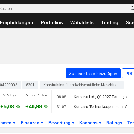
Empfehlungen
Portfolios
Watchlists
Trading
Scr
Zu einer Liste hinzufügen
PDF-
304200003
6301
Konstruktion / Landwirtschaftliche Maschinen
% 5 Tage
Veränd. 1. Jan.
08.08.
Komatsu Ltd., Q1 2027 Earnings Call, Jul 29, 2026
+5,08 %
+46,98 %
31.07.
Komatsu-Tochter kooperiert mit AIM für autonome Baumaschinen in den USA
ehmen
Finanzen
Bewertung
Konsens
Ratings
Te