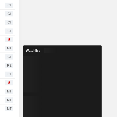
CI
CI
CI
CI
MT
Watchlist
CI
RE
CI
MT
MT
MT