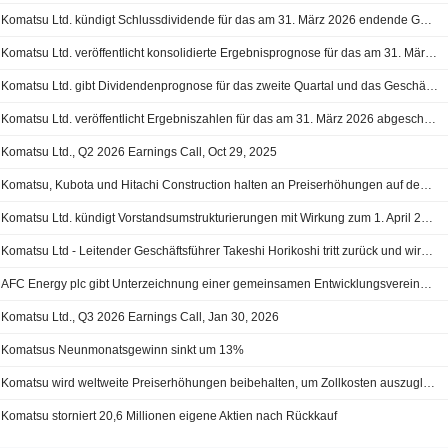
Komatsu Ltd. kündigt Schlussdividende für das am 31. März 2026 endende Geschäftsjahr an
Komatsu Ltd. veröffentlicht konsolidierte Ergebnisprognose für das am 31. März 2027 endende Geschäftsjahr
Komatsu Ltd. gibt Dividendenprognose für das zweite Quartal und das Geschäftsjahresende zum 31. März 2027 bekannt
Komatsu Ltd. veröffentlicht Ergebniszahlen für das am 31. März 2026 abgeschlossene Geschäftsjahr
Komatsu Ltd., Q2 2026 Earnings Call, Oct 29, 2025
Komatsu, Kubota und Hitachi Construction halten an Preiserhöhungen auf dem US-Markt fest
Komatsu Ltd. kündigt Vorstandsumstrukturierungen mit Wirkung zum 1. April 2026 an
Komatsu Ltd - Leitender Geschäftsführer Takeshi Horikoshi tritt zurück und wird bis zur Hauptversammlung im Juni Berater
AFC Energy plc gibt Unterzeichnung einer gemeinsamen Entwicklungsvereinbarung mit Komatsu Ltd bekannt
Komatsu Ltd., Q3 2026 Earnings Call, Jan 30, 2026
Komatsus Neunmonatsgewinn sinkt um 13%
Komatsu wird weltweite Preiserhöhungen beibehalten, um Zollkosten auszugleichen
Komatsu storniert 20,6 Millionen eigene Aktien nach Rückkauf