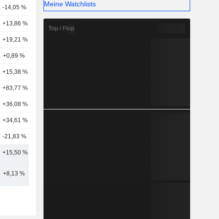
Meine Watchlists
-14,05 %
2
+13,86 %
7
Top / Flop
+19,21 %
4
+0,89 %
1
+15,38 %
2
+83,77 %
8
+36,08 %
9
+34,61 %
4
-21,83 %
5
+15,50 %
4
+8,13 %
3