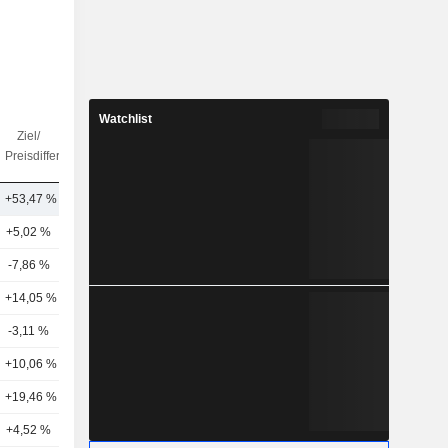
Watchlist
Ziel/
Anz.
Preisdifferenz
Analysten
+53,47 %
11
+5,02 %
1
-7,86 %
4
+14,05 %
2
-3,11 %
3
+10,06 %
6
+19,46 %
3
+4,52 %
1