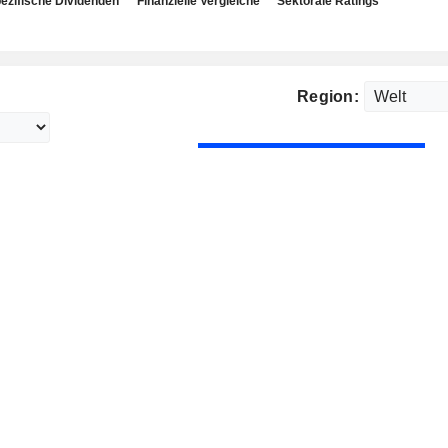
ezifische Dividenden
Finanzielle Vergleiche
Sektorale Ratings
Region: