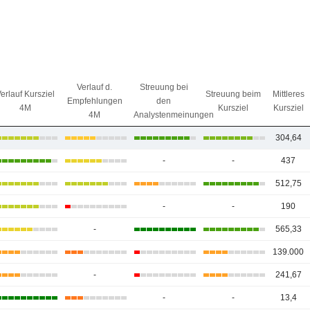
Verlauf d.
Streuung bei
erlauf Kursziel
Streuung beim
Mittleres
Empfehlungen
den
4M
Kursziel
Kursziel
4M
Analystenmeinungen
304,64
-
-
437
512,75
-
-
190
-
565,33
139.000
-
241,67
-
-
13,4