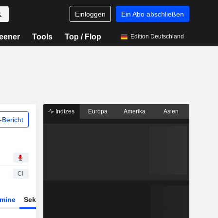
Einloggen
Ein Abo abschließen
eener
Tools
Top / Flop
Edition Deutschland
Indizes
Europa
Amerika
Asien
Bericht
CI
rmine
Sektor
Derivate
ETFs