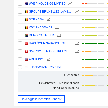
WHSP HOLDINGS LIMITED
GROUPE BRUXELLES LAMBERT SA
SOFINA SA
KBC ANCORA SA
REMGRO LIMITED
HACI ÖMER SABANCI HOLDING
SMG SWISS MARKETPLACE GROUP HOLDING AG
ADEIA INC.
THANACHART CAPITAL
Durchschnitt
Gewichteter Durchschnitt nach
Marktkapitalisierung
Holdinggesellschaften - Andere