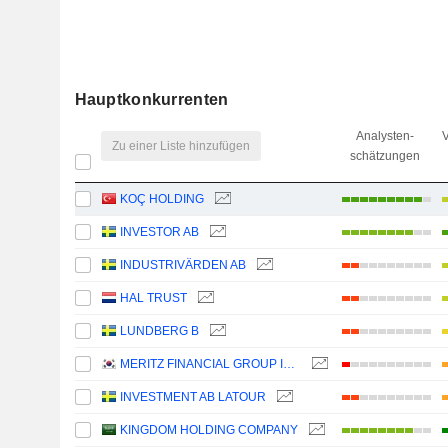
Hauptkonkurrenten
Analysten-
V
Zu einer Liste hinzufügen
schätzungen
KOÇ HOLDING
INVESTOR AB
INDUSTRIVÄRDEN AB
HAL TRUST
LUNDBERG B
MERITZ FINANCIAL GROUP INC.
INVESTMENT AB LATOUR
KINGDOM HOLDING COMPANY