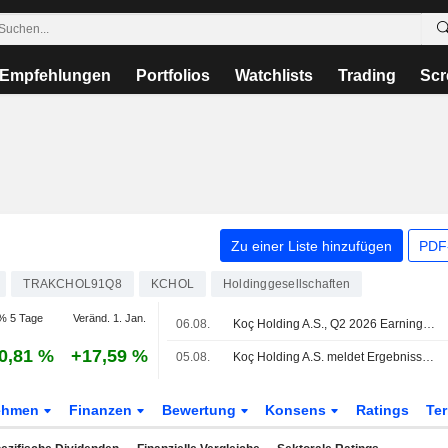
Empfehlungen
Portfolios
Watchlists
Trading
Scr
Zu einer Liste hinzufügen
PDF-
TRAKCHOL91Q8
KCHOL
Holdinggesellschaften
% 5 Tage
Veränd. 1. Jan.
06.08.
Koç Holding A.S., Q2 2026 Earnings Call, Aug 05, 2026
0,81 %
+17,59 %
05.08.
Koç Holding A.S. meldet Ergebnisse für das zweite Quartal und das erste Halbjahr zum 30. Juni 2026
ehmen
Finanzen
Bewertung
Konsens
Ratings
Te