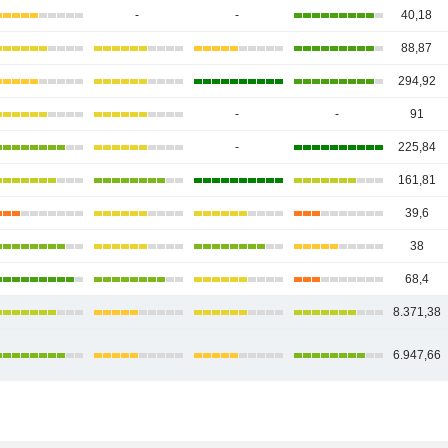
-
-
40,18
88,87
294,92
-
-
91
-
225,84
161,81
39,6
38
68,4
8.371,38
6.947,66