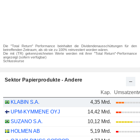
Die "Total Return" Performance beinhaltet die Dividendenausschüttungen für den
betreffenden Zeitraum, als ob sie zu 100% reinvestiert worden wären.
Die mit (TR) gekennzeichneten Werte werden mit ihrer "Total Return"-Performance
angezeigt (sofern verfügbar)
Schlusskurse
Sektor Papierprodukte - Andere
Kap.
Umsatzentw
KLABIN S.A.
4,35 Mrd.
UPM-KYMMENE OYJ
14,42 Mrd.
SUZANO S.A.
10,12 Mrd.
HOLMEN AB
5,19 Mrd.