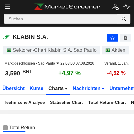
KLABIN S.A.
3,590
R$
+4,97 %
KLABIN S.A.
Sektoren-Chart Klabin S.A. Sao Paulo
Aktien
Markt geschlossen -
Sao Paulo
22:03:00 07.08.2026
Veränd. 1. Jan.
BRL
+4,97 %
3,590
-4,52 %
Übersicht
Kurse
Charts
Nachrichten
Unterneh
Technische Analyse
Statischer Chart
Total Return-Chart
N
Total Return