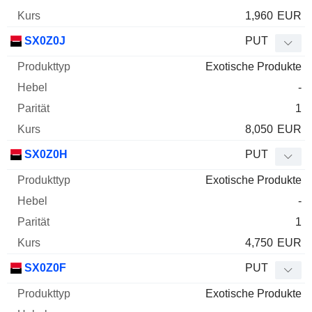
1,960
EUR
SX0Z0J
PUT
Exotische Produkte
-
1
8,050
EUR
SX0Z0H
PUT
Exotische Produkte
-
1
4,750
EUR
SX0Z0F
PUT
Exotische Produkte