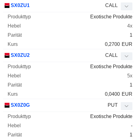
SX0ZU1
CALL
Exotische Produkte
4x
1
0,2700
EUR
SX0ZU2
CALL
Exotische Produkte
5x
1
0,0400
EUR
SX0Z0G
PUT
Exotische Produkte
-
1