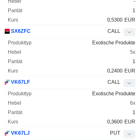
-
1
0,5300
EUR
SX6ZFC
CALL
Exotische Produkte
5x
1
0,2400
EUR
VK67LF
CALL
Exotische Produkte
6x
1
0,3600
EUR
VK67LJ
PUT