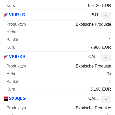
0,0120
EUR
VK67LC
PUT
Exotische Produkte
-
1
7,960
EUR
VK67K9
CALL
Exotische Produkte
3x
1
5,190
EUR
SX0QLG
CALL
Exotische Produkte