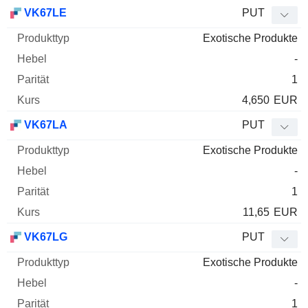
VK67LE
PUT
Exotische Produkte
-
1
4,650
EUR
VK67LA
PUT
Exotische Produkte
-
1
11,65
EUR
VK67LG
PUT
Exotische Produkte
-
1