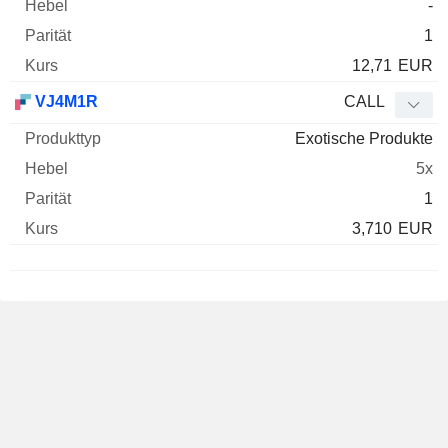
-
1
12,71
EUR
VJ4M1R
CALL
Exotische Produkte
5x
1
3,710
EUR