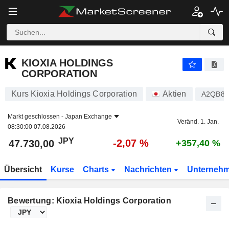
KIOXIA HOLDINGS CORPORATION
47.730,00
¥
-2,07 %
KIOXIA HOLDINGS
CORPORATION
Kurs Kioxia Holdings Corporation
Aktien
A2QB8
Markt geschlossen -
Japan Exchange
Veränd. 1. Jan.
08:30:00 07.08.2026
JPY
-2,07 %
47.730,00
+357,40 %
Übersicht
Kurse
Charts
Nachrichten
Unterneh
Bewertung: Kioxia Holdings Corporation