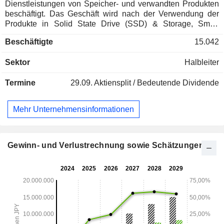
Dienstleistungen von Speicher- und verwandten Produkten
beschäftigt. Das Geschäft wird nach der Verwendung der
Produkte in Solid State Drive (SSD) & Storage, Smart
Devices und Sonstige unterteilt. SSD & Storage umfasst
Beschäftigte
15.042
SSD-Produkte und Speicherprodukte hauptsächlich für
Personal Computer (PCs), Rechenzentren und
Sektor
Halbleiter
Unternehmen. Zu den intelligenten Geräten gehören
eingebettete Speicherprodukte mit Steuerfunktionen, die in
Termine
29.09.
Aktiensplit / Bedeutende Dividende
Verbrauchergeräten wie Smartphones, Tablets und
Fernsehgeräten sowie in Fahrzeugen und industriellen
Anwendungen eingesetzt werden. Andere umfassen
Mehr Unternehmensinformationen
Einzelhandelsprodukte wie SD-Speicherkarten und
Universal Serial Bus (USB)-Speicher.
Gewinn- und Verlustrechnung sowie Schätzungen