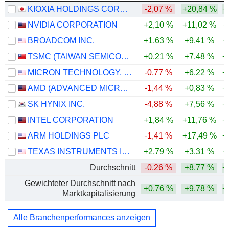
KIOXIA HOLDINGS CORPORATION
-2,07 %
+20,84 %
+
NVIDIA CORPORATION
+2,10 %
+11,02 %
+
BROADCOM INC.
+1,63 %
+9,41 %
+
TSMC (TAIWAN SEMICONDUCTOR MANUFACTURING COMPANY)
+0,21 %
+7,48 %
+
MICRON TECHNOLOGY, INC.
-0,77 %
+6,22 %
+
AMD (ADVANCED MICRO DEVICES)
-1,44 %
+0,83 %
+
SK HYNIX INC.
-4,88 %
+7,56 %
+
INTEL CORPORATION
+1,84 %
+11,76 %
+
ARM HOLDINGS PLC
-1,41 %
+17,49 %
+
TEXAS INSTRUMENTS INCORPORATED
+2,79 %
+3,31 %
+
Durchschnitt
-0,26 %
+8,77 %
+
Gewichteter Durchschnitt nach
+0,76 %
+9,78 %
+
Marktkapitalisierung
Alle Branchenperformances anzeigen