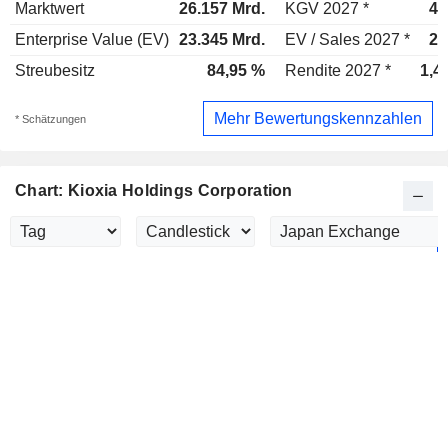
Marktwert
26.157 Mrd.
KGV 2027 *
4,
Enterprise Value (EV)
23.345 Mrd.
EV / Sales 2027 *
2,
Streubesitz
84,95 %
Rendite 2027 *
1,4
Mehr Bewertungskennzahlen
* Schätzungen
Chart: Kioxia Holdings Corporation