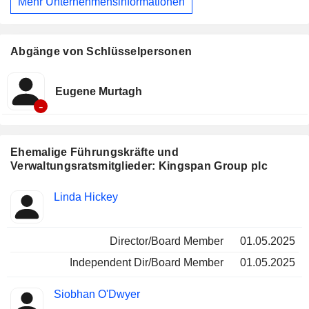
Mehr Unternehmensinformationen
Abgänge von Schlüsselpersonen
Eugene Murtagh
-
Ehemalige Führungskräfte und
Verwaltungsratsmitglieder: Kingspan Group plc
Besetzte
Linda Hickey
Insider
Positionen
Director/Board Member
01.05.2025
Independent Dir/Board Member
01.05.2025
Siobhan O'Dwyer