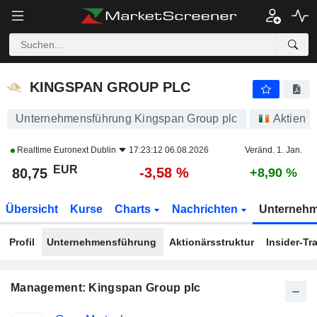
KINGSPAN GROUP PLC
80,75
€
-3,58 %
KINGSPAN GROUP PLC
Unternehmensführung Kingspan Group plc
Aktien
Realtime
Euronext Dublin
17:23:12 06.08.2026
Veränd. 1. Jan.
EUR
-3,58 %
80,75
+8,90 %
Übersicht
Kurse
Charts
Nachrichten
Unterneh
Profil
Unternehmensführung
Aktionärsstruktur
Insider-Tr
Management: Kingspan Group plc
Besetzte