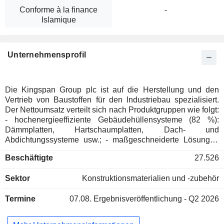
Conforme à la finance
-
Islamique
Unternehmensprofil
Die Kingspan Group plc ist auf die Herstellung und den
Vertrieb von Baustoffen für den Industriebau spezialisiert.
Der Nettoumsatz verteilt sich nach Produktgruppen wie folgt:
- hochenergieeffiziente Gebäudehüllensysteme (82 %):
Dämmplatten, Hartschaumplatten, Dach- und
Abdichtungssysteme usw.; - maßgeschneiderte Lösungen
für kritische Infrastruktur (18 %; Advnsys): energieeffiziente
Beschäftigte
27.526
Beleuchtung, Luftstrommanagement, Kühl- und
Lüftungssysteme usw., vor allem für Rechenzentren und
Sektor
Konstruktionsmaterialien und -zubehör
Gewerbegebäude. Ende 2025 verfügte der Konzern weltweit
über 278 Produktionsstandorte. Der Nettoumsatz verteilt
Termine
07.08.
Ergebnisveröffentlichung - Q2 2026
sich geografisch wie folgt: West- und Südeuropa (41,4 %),
Mittel- und Nordeuropa (28,7 %), Amerika (22,3 %) und
Sonstige (7,6 %).