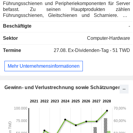
Führungsschienen und Peripheriekomponenten für Server
befasst. Zu seinen Hauptprodukten zählen
Führungsschienen, Gleitschienen und Scharniere. Die
Führungsschienenprodukte des Unternehmens werden vor
Beschäftigte
-
allem in Servern, der Netzwerkkommunikation, Cloud-
Rechenzentren und deren Peripheriegeräten eingesetzt,
Sektor
Computer-Hardware
gefolgt von Küchenutensilien. Scharniere und Gleitschienen
kommen hauptsächlich in Möbeln, Stahlschränken,
Termine
27.08.
Ex-Dividenden-Tag - 51 TWD
Werkzeugschränken, Büromöbeln und Holzmöbeln
innerhalb der Möbel- und Innenausstattungsbranche zum
Einsatz. Das Unternehmen vertreibt seine Produkte
Mehr Unternehmensinformationen
vorwiegend im In- und Ausland.
Gewinn- und Verlustrechnung sowie Schätzungen