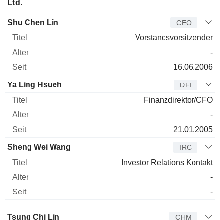
Ltd.
Manager
Titel
Alter
Seit
Shu Chen Lin
CEO
Vorstandsvorsitzender
-
16.06.2006
Ya Ling Hsueh
DFI
Finanzdirektor/CFO
-
21.01.2005
Sheng Wei Wang
IRC
Investor Relations Kontakt
-
-
Verwaltungsratsmitglied
Titel
Alter
Seit
Tsung Chi Lin
CHM