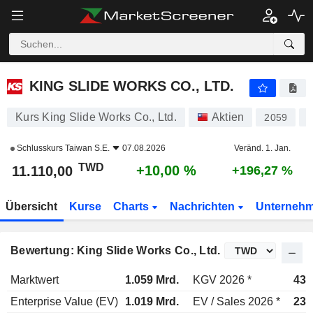
KING SLIDE WORKS CO., LTD.
11.110,00
NT$
+10,00 %
KING SLIDE WORKS CO., LTD.
Kurs King Slide Works Co., Ltd.
Aktien
2059
Schlusskurs
Taiwan S.E.
07.08.2026
Veränd. 1. Jan.
TWD
+10,00 %
11.110,00
+196,27 %
Übersicht
Kurse
Charts
Nachrichten
Unterneh
Bewertung: King Slide Works Co., Ltd.
Marktwert
1.059 Mrd.
KGV 2026 *
43,
Enterprise Value (EV)
1.019 Mrd.
EV / Sales 2026 *
23,