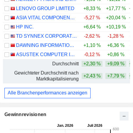
LENOVO GROUP LIMITED
+8,33 %
+17,77 %
+
ASIA VITAL COMPONENTS CO., LTD.
-5,27 %
+20,04 %
+
HP INC.
+6,64 %
+10,19 %
+
TD SYNNEX CORPORATION
-2,62 %
-1,28 %
+
DAWNING INFORMATION INDUSTRY CO., LTD.
+1,10 %
+6,36 %
+
ASUSTEK COMPUTER INC.
-0,12 %
+0,86 %
+
Durchschnitt
+2,30 %
+9,09 %
+
Gewichteter Durchschnitt nach
+2,43 %
+7,79 %
+
Marktkapitalisierung
Alle Branchenperformances anzeigen
Gewinnrevisionen