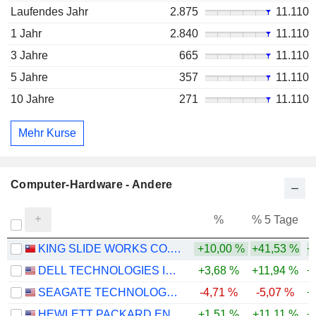
Laufendes Jahr
2.875
11.110
1 Jahr
2.840
11.110
3 Jahre
665
11.110
5 Jahre
357
11.110
10 Jahre
271
11.110
Mehr Kurse
Computer-Hardware - Andere
%
% 5 Tage
%
KING SLIDE WORKS CO., LTD.
+10,00 %
+41,53 %
+
DELL TECHNOLOGIES INC.
+3,68 %
+11,94 %
+
SEAGATE TECHNOLOGY HOLDINGS PLC
-4,71 %
-5,07 %
+
HEWLETT PACKARD ENTERPRISE COMPANY
+1,51 %
+11,11 %
+