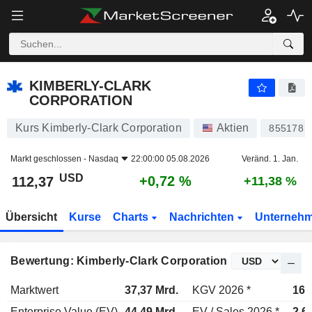
KIMBERLY-CLARK CORPORATION
112,37
$
+0,72 %
KIMBERLY-CLARK
CORPORATION
Kurs Kimberly-Clark Corporation
Aktien
855178
Markt geschlossen -
Nasdaq
22:00:00 05.08.2026
Veränd. 1. Jan.
USD
+0,72 %
112,37
+11,38 %
Übersicht
Kurse
Charts
Nachrichten
Unterneh
Bewertung: Kimberly-Clark Corporation
Marktwert
37,37 Mrd.
KGV 2026 *
16,
Enterprise Value (EV)
44,49 Mrd.
EV / Sales 2026 *
2,6