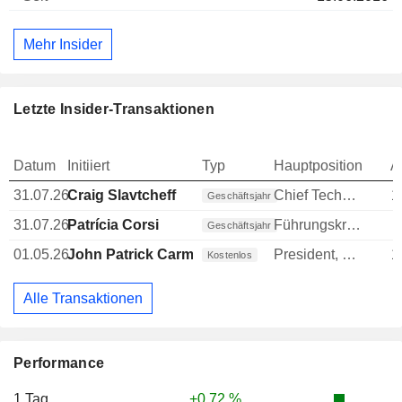
Mehr Insider
Letzte Insider-Transaktionen
Datum
Initiiert
Typ
Hauptposition
A
31.07.26
Craig Slavtcheff
Chief Technology Officer (CTO)
1
Geschäftsjahr
31.07.26
Patrícia Corsi
Führungskraft / leitender Angestellter
Geschäftsjahr
01.05.26
John Patrick Carmichael
President, North America
1
Kostenlos
Alle Transaktionen
Performance
1 Tag
+0,72 %