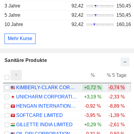
3 Jahre
92,42
150,45
5 Jahre
92,42
150,45
10 Jahre
92,42
160,16
Mehr Kurse
Sanitäre Produkte
%
% 5 Tage
%
KIMBERLY-CLARK CORPORATION
+0,72 %
-0,74 %
-
UNICHARM CORPORATION
+3,19 %
-2,33 %
HENGAN INTERNATIONAL GROUP COMPANY LIMITED
-0,92 %
-8,89 %
SOFTCARE LIMITED
-3,95 %
-1,39 %
GILLETTE INDIA LIMITED
+0,29 %
-2,61 %
-
OIL-DRI CORPORATION OF AMERICA
-0,31 %
-0,50 %
+