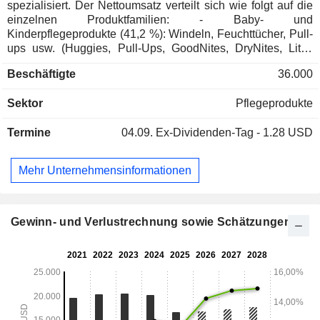
spezialisiert. Der Nettoumsatz verteilt sich wie folgt auf die
einzelnen Produktfamilien: - Baby- und
Kinderpflegeprodukte (41,2 %): Windeln, Feuchttücher, Pull-
ups usw. (Huggies, Pull-Ups, GoodNites, DryNites, Little
Swimmers, KleenBebé usw.); - Haushaltspflegeprodukte
Beschäftigte
36.000
(24,7 %); - Hygieneartikel für Erwachsene (11,8 %):
Einlagen, Einwegwindeln usw. (Depend, Poise, Plenitud,
Sektor
Pflegeprodukte
Confidence usw.); - Professionelle Hygieneprodukte (11,2
%): Handtücher, Taschentücher, Servietten, Kleidung,
Termine
04.09.
Ex-Dividenden-Tag - 1.28 USD
Desinfektionsmittel, Industrietücher usw. (Kleenex, Scott,
WypAll usw.); - Damenhygieneartikel (10,4 %); - Sonstige
(0,8 %). Ende 2025 verfügt die Gruppe über 74
Mehr Unternehmensinformationen
Produktionsstätten weltweit. Nordamerika macht 65,4 % des
Nettoumsatzes aus.
Gewinn- und Verlustrechnung sowie Schätzungen