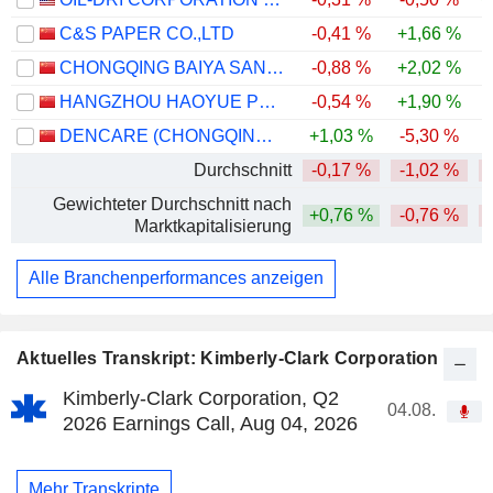
C&S PAPER CO.,LTD
-0,41 %
+1,66 %
CHONGQING BAIYA SANITARY PRODUCTS CO., LTD.
-0,88 %
+2,02 %
-
HANGZHOU HAOYUE PERSONAL CARE CO., LTD
-0,54 %
+1,90 %
-
DENCARE (CHONGQING) ORAL CARE CO., LTD.
+1,03 %
-5,30 %
-
Durchschnitt
-0,17 %
-1,02 %
-
Gewichteter Durchschnitt nach
+0,76 %
-0,76 %
-
Marktkapitalisierung
Alle Branchenperformances anzeigen
Aktuelles Transkript: Kimberly-Clark Corporation
Kimberly-Clark Corporation, Q2
04.08.
2026 Earnings Call, Aug 04, 2026
Mehr Transkripte