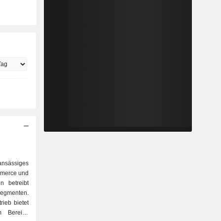
ansässiges
mmerce und
n betreibt
Segmenten.
ieb bietet
im Bereich