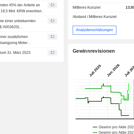
enden 45% der Anteile an
CI
Mittleres Kursziel
13.0
r 18,5 Mrd. KRW erworben.
Abstand / Mittleres Kursziel
me einer unbekannten
CI
OSE:A003620)
Analystenschätzungen
iner zusätzlichen
CI
 Ssangyong Motor
Gewinnrevisionen
l zum 31. März 2023
CI