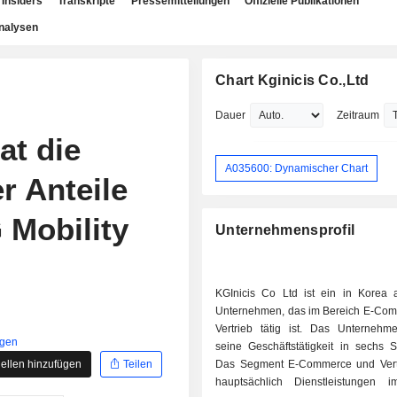
Insiders
Transkripte
Pressemitteilungen
Offizielle Publikationen
nalysen
Chart Kginicis Co.,Ltd
Dauer
Zeitraum
t die
A035600: Dynamischer Chart
r Anteile
 Mobility
Unternehmensprofil
KGInicis Co Ltd ist ein in Korea 
Unternehmen, das im Bereich E-Co
Vertrieb tätig ist. Das Unternehme
igen
seine Geschäftstätigkeit in sechs 
ellen hinzufügen
Teilen
Das Segment E-Commerce und Vertr
hauptsächlich Dienstleistungen 