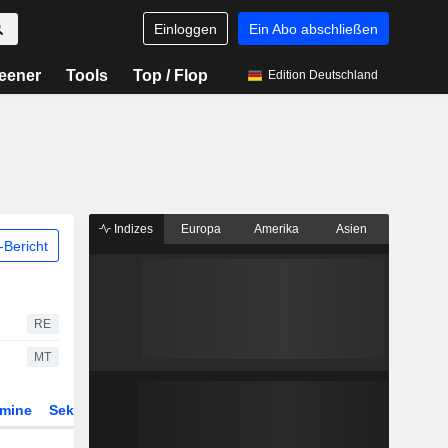
Einloggen
Ein Abo abschließen
eener
Tools
Top / Flop
Edition Deutschland
Indizes
Europa
Amerika
Asien
Bericht
RE
MT
rmine
Sektor