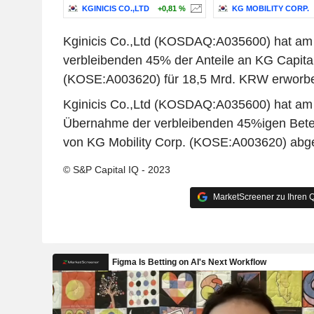
KGINICIS CO.,LTD
+0,81 %
KG MOBILITY CORP.
Kginicis Co.,Ltd (KOSDAQ:A035600) hat am 
verbleibenden 45% der Anteile an KG Capital
(KOSE:A003620) für 18,5 Mrd. KRW erworb
Kginicis Co.,Ltd (KOSDAQ:A035600) hat am 
Übernahme der verbleibenden 45%igen Betei
von KG Mobility Corp. (KOSE:A003620) abg
© S&P Capital IQ - 2023
MarketScreener zu Ihren Q