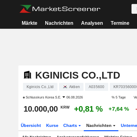
Märkte
Nachrichten
Analysen
Termine
KGINICIS CO.,LTD
Kginicis Co.,Ltd
Aktien
A035600
KR70356000
Schlusskurs
Korea S.E.
06.08.2026
% 5 Tage
Ve
10.000,00
+0,81 %
KRW
+7,64 %
Übersicht
Kurse
Charts
Nachrichten
Untern