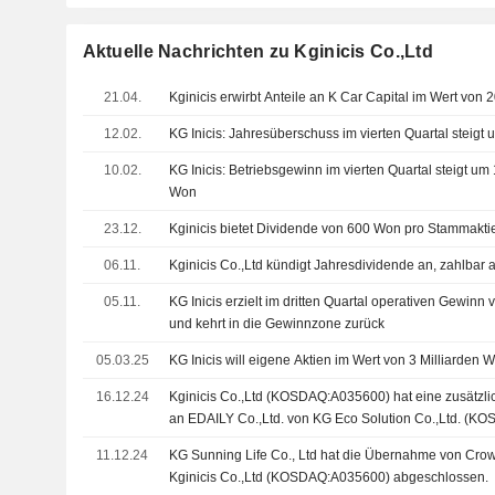
Aktuelle Nachrichten zu Kginicis Co.,Ltd
21.04.
Kginicis erwirbt Anteile an K Car Capital im Wert von 
12.02.
KG Inicis: Jahresüberschuss im vierten Quartal steigt
10.02.
KG Inicis: Betriebsgewinn im vierten Quartal steigt um
Won
23.12.
Kginicis bietet Dividende von 600 Won pro Stammakti
06.11.
Kginicis Co.,Ltd kündigt Jahresdividende an, zahlbar 
05.11.
KG Inicis erzielt im dritten Quartal operativen Gewinn
und kehrt in die Gewinnzone zurück
05.03.25
KG Inicis will eigene Aktien im Wert von 3 Milliarden
16.12.24
Kginicis Co.,Ltd (KOSDAQ:A035600) hat eine zusätzli
an EDAILY Co.,Ltd. von KG Eco Solution Co.,Ltd. (K
Milliarden KRW.
11.12.24
KG Sunning Life Co., Ltd hat die Übernahme von Crow
Kginicis Co.,Ltd (KOSDAQ:A035600) abgeschlossen.