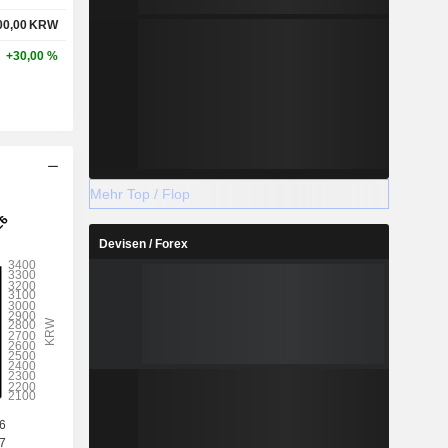
00,00
KRW
+30,00 %
Mehr Top / Flop
Devisen / Forex