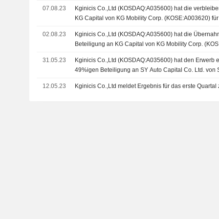
07.08.23
Kginicis Co.,Ltd (KOSDAQ:A035600) hat die verbleib
KG Capital von KG Mobility Corp. (KOSE:A003620) fü
02.08.23
Kginicis Co.,Ltd (KOSDAQ:A035600) hat die Übernah
Beteiligung an KG Capital von KG Mobility Corp. (K
abgeschlossen
31.05.23
Kginicis Co.,Ltd (KOSDAQ:A035600) hat den Erwerb e
49%igen Beteiligung an SY Auto Capital Co. Ltd. von
Company (KOSE:A003620) und KB Capital Co., Ltd.
12.05.23
Kginicis Co.,Ltd meldet Ergebnis für das erste Quarta