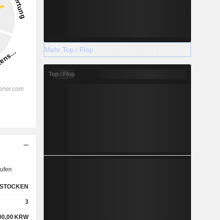
Mehr Top / Flop
Top / Flop
ufen
STOCKEN
3
00,00
KRW