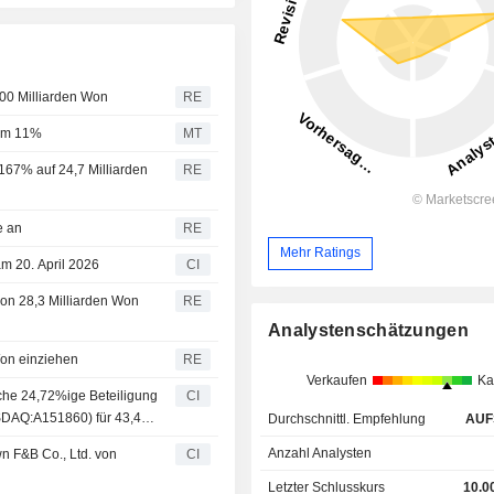
200 Milliarden Won
RE
 um 11%
MT
 167% auf 24,7 Milliarden
RE
e an
RE
Mehr Ratings
am 20. April 2026
CI
 von 28,3 Milliarden Won
RE
Analystenschätzungen
 Won einziehen
RE
Verkaufen
Ka
che 24,72%ige Beteiligung
CI
OSDAQ:A151860) für 43,4
Durchschnittl. Empfehlung
AUF
Anzahl Analysten
n F&B Co., Ltd. von
CI
Letzter Schlusskurs
10.0