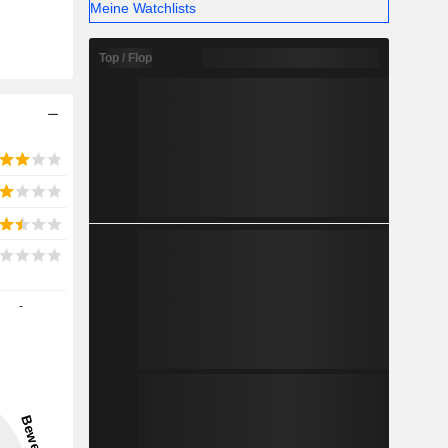
Meine Watchlists
Top / Flop
-