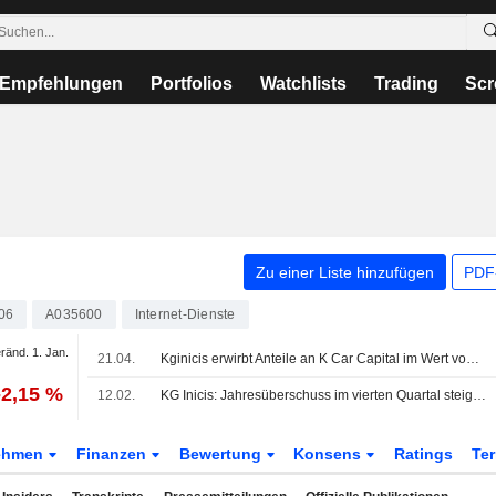
Empfehlungen
Portfolios
Watchlists
Trading
Scr
Zu einer Liste hinzufügen
PDF-
06
A035600
Internet-Dienste
ränd. 1. Jan.
21.04.
Kginicis erwirbt Anteile an K Car Capital im Wert von 200 Milliarden Won
-2,15 %
12.02.
KG Inicis: Jahresüberschuss im vierten Quartal steigt um 11%
ehmen
Finanzen
Bewertung
Konsens
Ratings
Te