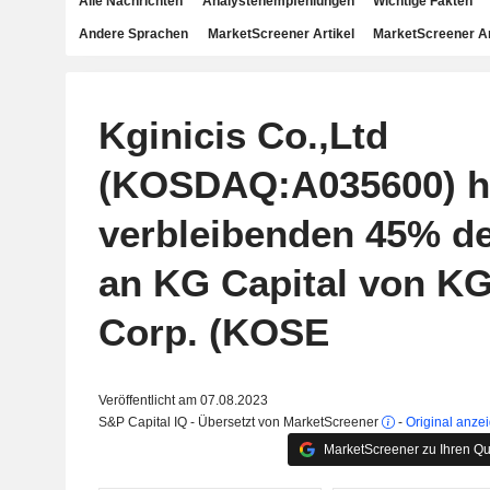
Alle Nachrichten
Analystenempfehlungen
Wichtige Fakten
Andere Sprachen
MarketScreener Artikel
MarketScreener A
Kginicis Co.,Ltd
(KOSDAQ:A035600) ha
verbleibenden 45% de
an KG Capital von KG
Corp. (KOSE
Veröffentlicht am 07.08.2023
S&P Capital IQ - Übersetzt von MarketScreener
-
Original anze
MarketScreener zu Ihren Qu