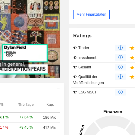
Mehr Finanzdaten
Ratings
Trader
Investment
Gesamt
Qualität der
Veröffentlichungen
ESG MSCI
%
% 5 Tage
Kap.
+7,64 %
,81 %
186 Mio.
+9,45 %
,17 %
412 Mio.