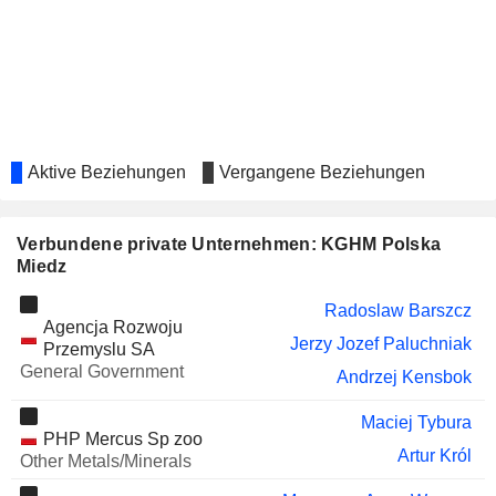
WIELTON S.A.
Waldemar Frackowiak
Dariusz Krawczyk
UNIBEP S.A.
Pawel Markowski
IPOPEMA SECURITIES S.A.
Marcin Dyl
Aktive Beziehungen
Vergangene Beziehungen
EQUNICO SE
Dariusz Krawczyk
COMPREMUM S.A.
Dominik Jakub Hunek
Verbundene private Unternehmen: KGHM Polska
WIRTUALNA POLSKA
Katarzyna Beuch
Miedz
HOLDING S.A.
Radoslaw Barszcz
APS ENERGIA
Krzysztof Robert Kaczmarczyk
Agencja Rozwoju
SA
Jerzy Jozef Paluchniak
Przemyslu SA
CELON PHARMA
Krzysztof Robert Kaczmarczyk
General Government
Andrzej Kensbok
S.A.
ROBYG SA
Krzysztof Robert Kaczmarczyk
Maciej Tybura
PHP Mercus Sp zoo
FIGENE CAPITAL S.A.
Artur Król
Maksymilian Bylicki
Other Metals/Minerals
BENEFIT