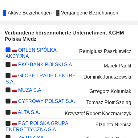
Aktive Beziehungen
Vergangene Beziehungen
Verbundene börsennotierte Unternehmen: KGHM
Polska Miedz
ORLEN SPÓLKA
Remigiusz Paszkiewicz
AKCYJNA
PKO BANK POLSKI S.A.
Marek Panfil
GLOBE TRADE CENTRE
Dominik Januszewski
S.A.
MUZA S.A.
Grzegorz Koltuniak
CYFROWY POLSAT S.A.
Tomasz Piotr Szelag
ALTA S.A.
Krzysztof Robert Kaczmarczyk
PGE POLSKA GRUPA
Elzbieta Niebisz
ENERGETYCZNA S.A.
ZE PAK SA