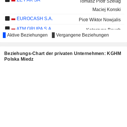
Tomasz Piotr Szelag
Maciej Konski
EUROCASH S.A.
Piotr Wiktor Nowjalis
ATM GRUPA S.A.
Katarzyna Beuch
Aktive Beziehungen
Vergangene Beziehungen
MODIVO S.A.
Lukasz Stelmach
KRUK S.A.
Jacek Poswiata
Beziehungs-Chart der privaten Unternehmen: KGHM
Polska Miedz
CAPITAL PARTNERS S.A.
Marcin Bialkowski
TORPOL S.A.
Marek Litwinski
FOODHUB SPOLKA
Waldemar Frackowiak
AKCYJNA
ACTION S.A.
Krzysztof Robert Kaczmarczyk
ERBUD S.A.
Michal Otto
KOMPUTRONIK S.A.
Ryszard Andrzej Plichta
CFI HOLDING S.A.
Jacek Kosinski