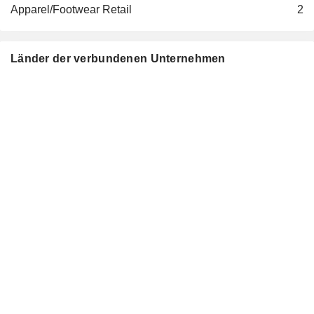
Apparel/Footwear Retail
2
Radoslaw Barszcz
Przedsiebiorstwo Badan
Andrzej Wieslaw Jasinski
Geofizycznych Sp zoo
Länder der verbundenen Unternehmen
Oil & Gas Production
Dominik Jakub Hunek
Izba Adwokacka w
Tomasz Zdzikot
Warszawie
Boguslaw Szarek
Sekcja Krajowa Górnictwa
Ireneusz Pasis
Rud Miedzi NSZZ
Solidarnosc
Przemyslaw Darowski