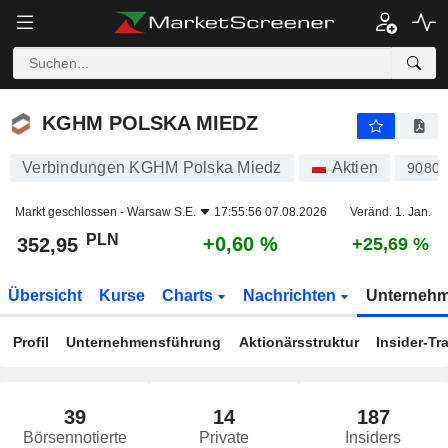
KGHM POLSKA MIEDZ
352,95
zł
+0,60 %
KGHM POLSKA MIEDZ
Verbindungen KGHM Polska Miedz
Aktien
9080
Markt geschlossen -
Warsaw S.E.
17:55:56 07.08.2026
Veränd. 1. Jan.
PLN
+0,60 %
352,95
+25,69 %
Übersicht
Kurse
Charts
Nachrichten
Unterneh
Profil
Unternehmensführung
Aktionärsstruktur
Insider-Tr
39
14
187
Börsennotierte
Private
Insiders